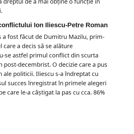
ă dreptul de a mai obține o funcție în
i.
conflictului Ion Iliescu-Petre Roman
 a fost făcut de Dumitru Mazilu, prim-
l care a decis să se alăture
-se astfel primul conflict din scurta
n post-decembrist. O decizie care a pus
 ale politicii. Iliescu s-a îndreptat cu
așul succes înregistrat în primele alegeri
pe care le-a câștigat la pas cu cca. 86%