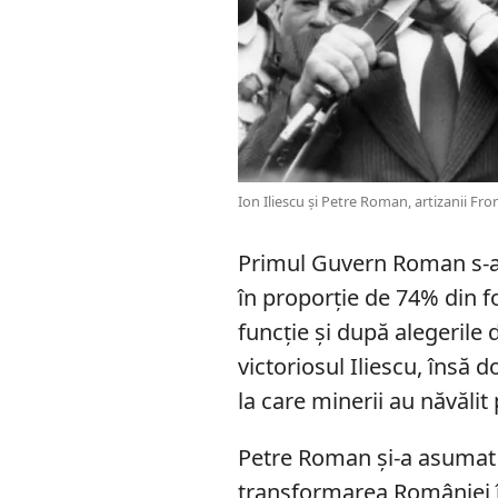
Ion Iliescu și Petre Roman, artizanii Fro
Primul Guvern Roman s-a 
în proporție de 74% din fo
funcție și după alegerile
victoriosul Iliescu, îns
la care minerii au năvălit 
Petre Roman și-a asumat c
transformarea României î