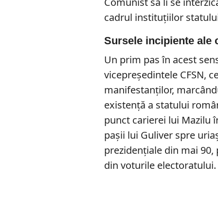
Comunist să li se interzic
cadrul instituțiilor statulu
Sursele incipiente ale 
Un prim pas în acest sens
vicepreședintele CFSN, ce
manifestanților, marcându
existență a statului româ
punct carierei lui Mazilu în
pașii lui Guliver spre uri
prezidențiale din mai 90, 
din voturile electoratului.