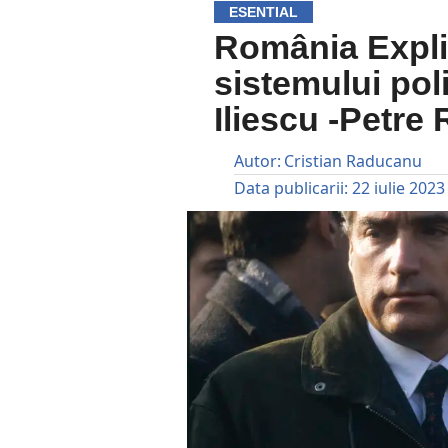
ESENTIAL
România Explic
sistemului poli
Iliescu -Petr
Autor:
Cristian Raducanu
Data publicarii:
22 iulie 2023