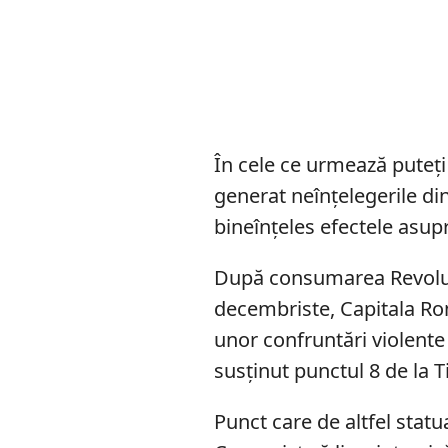
În cele ce urmează puteți
generat neînțelegerile din
bineînțeles efectele asupr
După consumarea Revoluți
decembriste, Capitala Rom
unor confruntări violente 
susținut punctul 8 de la 
Punct care de altfel statu