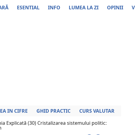
ARĂ
ESENTIAL
INFO
LUMEA LA ZI
OPINII
V
EA IN CIFRE
GHID PRACTIC
CURS VALUTAR
a Explicată (30) Cristalizarea sistemului politic:
n