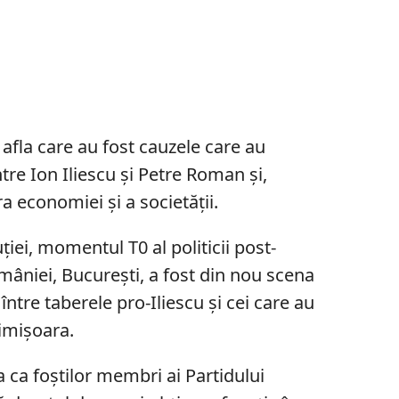
 afla care au fost cauzele care au
tre Ion Iliescu și Petre Roman și,
a economiei și a societății.
ei, momentul T0 al politicii post-
âniei, București, a fost din nou scena
între taberele pro-Iliescu și cei care au
Timișoara.
a ca foștilor membri ai Partidului