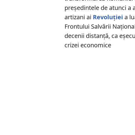
președintele de atunci a a
artizani ai
Revoluției
a lu
Frontului Salvării Național
decenii distanță, ca eșec
crizei economice