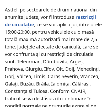
Astfel, pe sectoarele de drum național din
anumite județe, vor fi introduse
restricții
de circulație
, ce se vor aplica joi, între orele
15:00-20:00, pentru vehiculele cu o masă
totală maximă autorizată mai mare de 7,5
tone. Județele afectate de caniculă, care se
vor confrunta și cu restricții de circulație
sunt: Teleorman, Dâmboviţa, Argeş,
Prahova, Giurgiu, Ilfov, Olt, Dolj, Mehedinţi,
Gorj, Vâlcea, Timiş, Caraş Severin, Vrancea,
Galaţi, Buzău, Brăila, Ialomiţa, Călăraşi,
Constanţa şi Tulcea. Conform CNAIR,
traficul se va desfășura în continuare în
condiții normale pe drumurile expre și pe