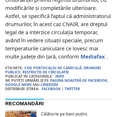
modificările şi completările ulterioare.
Astfel, se specifică faptul că administratorul
drumurilor, în acest caz CNAIR, are dreptul
legal de a interzice circulația temporar,
având în vedere situații speciale, precum
temperaturile caniculare ce lovesc mai
multe județe din țară, conform
Mediafax
.
ETICHETE:
COD PORTOCALIU DE CANICULĂ
,
DRUMURI
PUBLICE
,
RESTRICTII DE CIRCULATIE
PUBLICAT IN CATEGORIILE:
INFO
NE PUTEȚI URMĂRI ȘI PE
PAGINA NOASTRĂ DE FACEBOOK
,
GOOGLE NEWS
SAU
LINKEDIN
DISTRIBUIE ȘTIREA:
FACEBOOK
|
TWITTER
RECOMANDĂRI
Călătorie pe bani puțini.