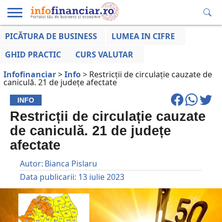
PICĂTURA DE BUSINESS
LUMEA IN CIFRE
EDUCAȚIE
ESENTIAL
INFO
LUMEA
OPINII
VOCILE
FINANCIARĂ
LA ZI
AFACERILOR
GHID PRACTIC
CURS VALUTAR
Infofinanciar
>
Info
>
Restricții de circulație cauzate de
caniculă. 21 de județe afectate
INFO
Restricții de circulație cauzate
de caniculă. 21 de județe
afectate
Autor:
Bianca Pislaru
Data publicarii:
13 iulie 2023