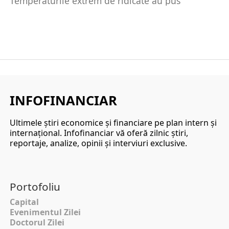
Temperaturile extrem de ridicate au pus
stăpânire pe țara noastră. Căldura este din ce în
ce...
INFOFINANCIAR
Ultimele ştiri economice şi financiare pe plan intern şi
internaţional. Infofinanciar vă oferă zilnic ştiri,
reportaje, analize, opinii şi interviuri exclusive.
Portofoliu
Capital
Evenimentul Zilei
Doctorul Zilei