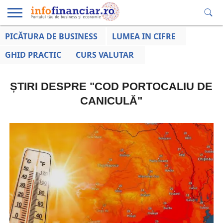
PICĂTURA DE BUSINESS
LUMEA IN CIFRE
EDUCAȚIE
ESENTIAL
INFO
LUMEA
OPINII
VOCILE
FINANCIARĂ
LA ZI
AFACERILOR
GHID PRACTIC
CURS VALUTAR
ȘTIRI DESPRE "COD PORTOCALIU DE
CANICULĂ"