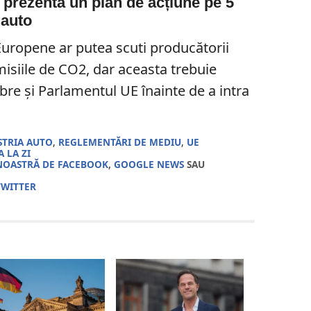
prezenta un plan de acțiune pe 5
 auto
uropene ar putea scuti producătorii
isiile de CO2, dar aceasta trebuie
re și Parlamentul UE înainte de a intra
.
STRIA AUTO
,
REGLEMENTĂRI DE MEDIU
,
UE
 LA ZI
NOASTRĂ DE FACEBOOK
,
GOOGLE NEWS
SAU
TWITTER