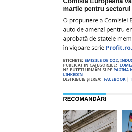
Comisia Europeană va 
martie pentru sectorul
O propunere a Comisiei E
auto de amenzi pentru em
aprobată de statele memb
în vigoare scrie
Profit.ro
ETICHETE:
EMISIILE DE CO2
,
INDU
PUBLICAT IN CATEGORIILE:
LUMEA
NE PUTEȚI URMĂRI ȘI PE
PAGINA 
LINKEDIN
DISTRIBUIE ȘTIREA:
FACEBOOK
|
RECOMANDĂRI