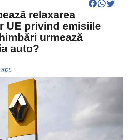
pează relaxarea
r UE privind emisiile
himbări urmează
ia auto?
 2025