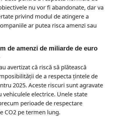
 obiectivele nu vor fi abandonate, dar va
ertate privind modul de atingere a
 companiile ar putea risca amenzi sau
em de amenzi de miliarde de euro
2
au avertizat că riscă să plătească
posibilității de a respecta țintele de
entru 2025. Aceste riscuri sunt agravate
 vehiculele electrice. Unele state
precum perioade de respectare
de CO2 pe termen lung.