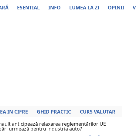
ARĂ
ESENTIAL
INFO
LUMEA LA ZI
OPINII
V
EA IN CIFRE
GHID PRACTIC
CURS VALUTAR
nault anticipează relaxarea reglementărilor UE
mbări urmează pentru industria auto?