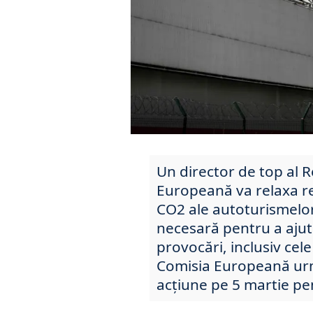
Un director de top al 
Europeană va relaxa re
CO2 ale autoturismelor
necesară pentru a ajut
provocări, inclusiv cel
Comisia Europeană urm
acțiune pe 5 martie pen