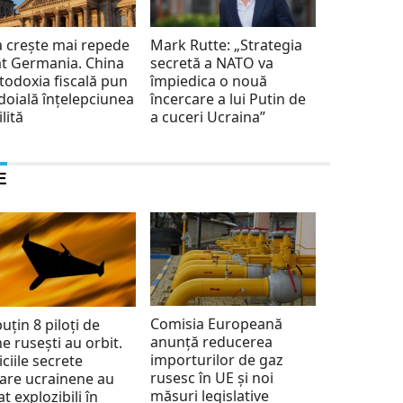
ia crește mai repede
Mark Rutte: „Strategia
t Germania. China
secretă a NATO va
rtodoxia fiscală pun
împiedica o nouă
ndoială înțelepciunea
încercare a lui Putin de
lită
a cuceri Ucraina”
E
Comisia Europeană
puțin 8 piloți de
anunță reducerea
e rusești au orbit.
importurilor de gaz
iciile secrete
rusesc în UE și noi
tare ucrainene au
măsuri legislative
at explozibili în