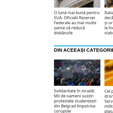
O lună mai bună pentru
Ital
SUA. Oficialii Rezervei
decâ
Federale au mai multe
și o
șanse să reducă
la î
dobânzile
stabi
DIN ACEEAȘI CATEGORI
Solidaritate în stradă:
Cel 
Mii de oameni susțin
dron
protestele studențești
Serv
din Belgrad împotriva
mili
corupției
plas