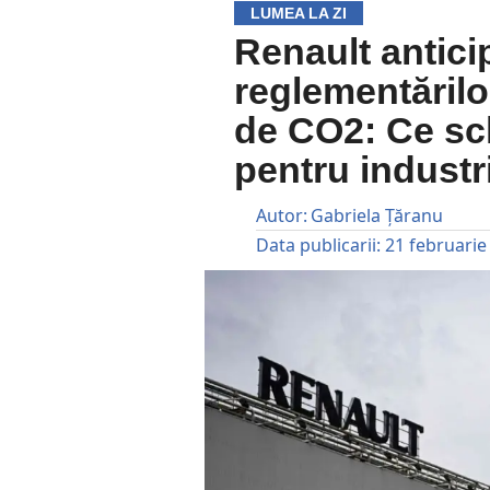
LUMEA LA ZI
Renault antici
reglementărilo
de CO2: Ce sc
pentru industr
Autor:
Gabriela Țăranu
Data publicarii:
21 februarie