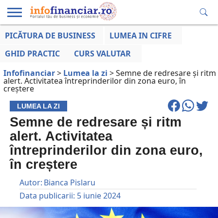
PICĂTURA DE BUSINESS
LUMEA IN CIFRE
EDUCAȚIE
ESENTIAL
INFO
LUMEA
OPINII
VOCILE
FINANCIARĂ
LA ZI
AFACERILOR
GHID PRACTIC
CURS VALUTAR
Infofinanciar
>
Lumea la zi
>
Semne de redresare și ritm
alert. Activitatea întreprinderilor din zona euro, în
creștere
LUMEA LA ZI
Semne de redresare și ritm
alert. Activitatea
întreprinderilor din zona euro,
în creștere
Autor:
Bianca Pislaru
Data publicarii:
5 iunie 2024