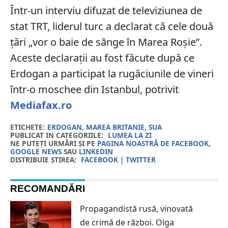
Într-un interviu difuzat de televiziunea de
stat TRT, liderul turc a declarat că cele două
țări „vor o baie de sânge în Marea Roşie”.
Aceste declarații au fost făcute după ce
Erdogan a participat la rugăciunile de vineri
într-o moschee din Istanbul, potrivit
Mediafax.ro
ETICHETE:
ERDOGAN
,
MAREA BRITANIE
,
SUA
PUBLICAT IN CATEGORIILE:
LUMEA LA ZI
NE PUTEȚI URMĂRI ȘI PE
PAGINA NOASTRĂ DE FACEBOOK
,
GOOGLE NEWS
SAU
LINKEDIN
DISTRIBUIE ȘTIREA:
FACEBOOK
|
TWITTER
RECOMANDĂRI
Propagandistă rusă, vinovată
de crimă de război. Olga