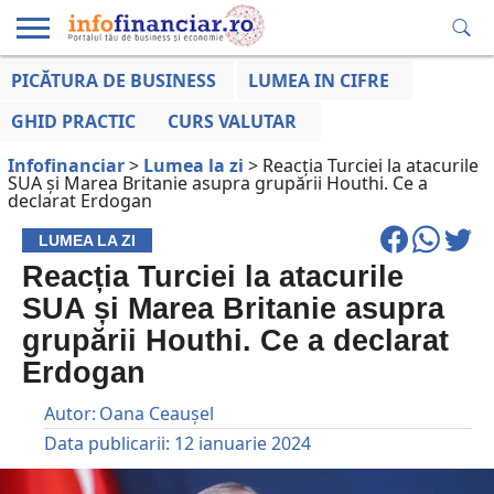
PICĂTURA DE BUSINESS
LUMEA IN CIFRE
EDUCAȚIE
ESENTIAL
INFO
LUMEA
OPINII
VOCILE
FINANCIARĂ
LA ZI
AFACERILOR
GHID PRACTIC
CURS VALUTAR
Infofinanciar
>
Lumea la zi
>
Reacția Turciei la atacurile
SUA și Marea Britanie asupra grupării Houthi. Ce a
declarat Erdogan
LUMEA LA ZI
Reacția Turciei la atacurile
SUA și Marea Britanie asupra
grupării Houthi. Ce a declarat
Erdogan
Autor:
Oana Ceaușel
Data publicarii:
12 ianuarie 2024