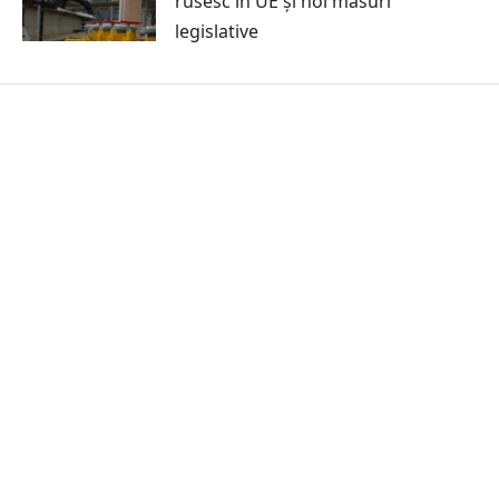
rusesc în UE și noi măsuri
legislative