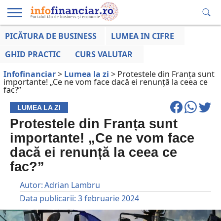
PICĂTURA DE BUSINESS
LUMEA IN CIFRE
EDUCAȚIE
ESENTIAL
INFO
LUMEA
OPINII
VOCILE
FINANCIARĂ
LA ZI
AFACERILOR
GHID PRACTIC
CURS VALUTAR
Infofinanciar
>
Lumea la zi
>
Protestele din Franța sunt
importante! „Ce ne vom face dacă ei renunță la ceea ce
fac?”
LUMEA LA ZI
Protestele din Franța sunt
importante! „Ce ne vom face
dacă ei renunță la ceea ce
fac?”
Autor:
Adrian Lambru
Data publicarii:
3 februarie 2024