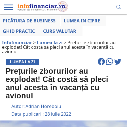
PICĂTURA DE BUSINESS
LUMEA IN CIFRE
EDUCAȚIE
ESENTIAL
INFO
LUMEA
OPINII
VOCILE
FINANCIARĂ
LA ZI
AFACERILOR
GHID PRACTIC
CURS VALUTAR
Infofinanciar
>
Lumea la zi
>
Prețurile zborurilor au
explodat! Cât costă să pleci anul acesta în vacanță cu
avionul
LUMEA LA ZI
Prețurile zborurilor au
explodat! Cât costă să pleci
anul acesta în vacanță cu
avionul
Autor:
Adrian Horeboiu
Data publicarii:
28 iulie 2022