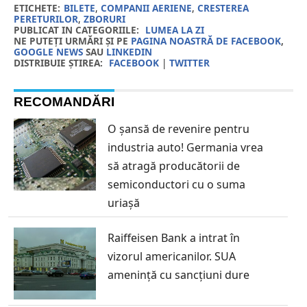
ETICHETE:
BILETE
,
COMPANII AERIENE
,
CRESTEREA
PERETURILOR
,
ZBORURI
PUBLICAT IN CATEGORIILE:
LUMEA LA ZI
NE PUTEȚI URMĂRI ȘI PE
PAGINA NOASTRĂ DE FACEBOOK
,
GOOGLE NEWS
SAU
LINKEDIN
DISTRIBUIE ȘTIREA:
FACEBOOK
|
TWITTER
RECOMANDĂRI
O șansă de revenire pentru
industria auto! Germania vrea
să atragă producătorii de
semiconductori cu o suma
uriașă
Raiffeisen Bank a intrat în
vizorul americanilor. SUA
amenință cu sancțiuni dure