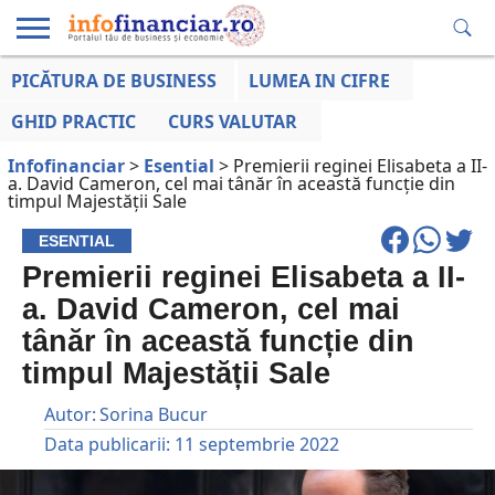
PICĂTURA DE BUSINESS
LUMEA IN CIFRE
EDUCAȚIE
ESENTIAL
INFO
LUMEA
OPINII
VOCILE
FINANCIARĂ
LA ZI
AFACERILOR
GHID PRACTIC
CURS VALUTAR
Infofinanciar
>
Esential
>
Premierii reginei Elisabeta a II-
a. David Cameron, cel mai tânăr în această funcție din
timpul Majestății Sale
ESENTIAL
Premierii reginei Elisabeta a II-
a. David Cameron, cel mai
tânăr în această funcție din
timpul Majestății Sale
Autor:
Sorina Bucur
Data publicarii:
11 septembrie 2022