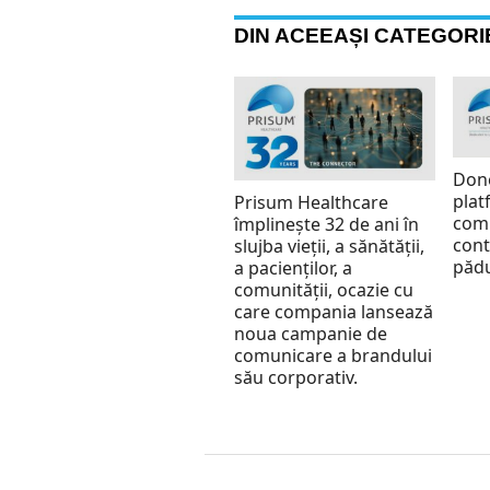
DIN ACEEAȘI CATEGORI
Don
plat
Prisum Healthcare
comp
împlinește 32 de ani în
cont
slujba vieții, a sănătății,
pădu
a pacienților, a
comunității, ocazie cu
care compania lansează
noua campanie de
comunicare a brandului
său corporativ.