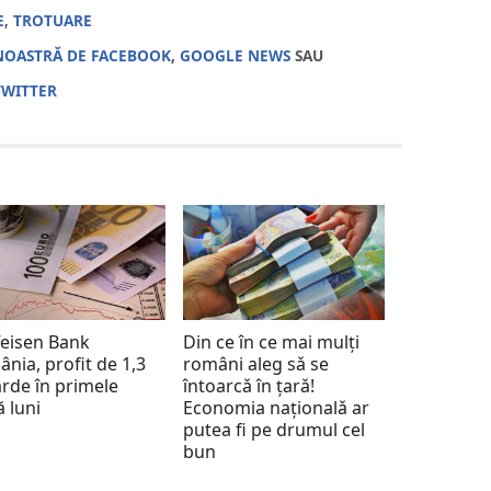
E
,
TROTUARE
NOASTRĂ DE FACEBOOK
,
GOOGLE NEWS
SAU
TWITTER
feisen Bank
Din ce în ce mai mulți
nia, profit de 1,3
români aleg sǎ se
arde în primele
întoarcǎ în țarǎ!
 luni
Economia naționalǎ ar
putea fi pe drumul cel
bun