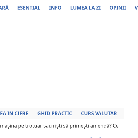
ARĂ
ESENTIAL
INFO
LUMEA LA ZI
OPINII
V
EA IN CIFRE
GHID PRACTIC
CURS VALUTAR
 mașina pe trotuar sau riști să primești amendă? Ce