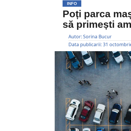
INFO
Poți parca maș
să primești a
Autor:
Sorina Bucur
Data publicarii:
31 octombri