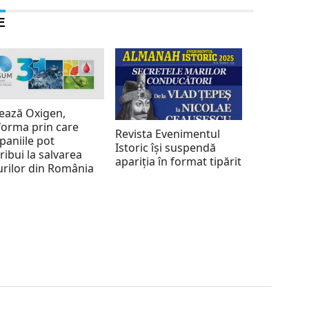
E
ează Oxigen,
forma prin care
Revista Evenimentul
aniile pot
Istoric își suspendă
ribui la salvarea
apariția în format tipărit
rilor din România