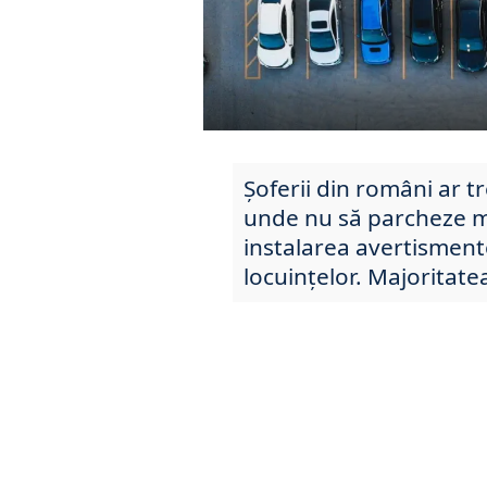
Șoferii din români ar t
unde nu să parcheze m
instalarea avertismente
locuințelor. Majoritate