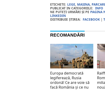
ETICHETE:
LEGE
,
MASINA
,
PARCAR
PUBLICAT IN CATEGORIILE:
INFO
NE PUTEȚI URMĂRI ȘI PE
PAGINA 
LINKEDIN
DISTRIBUIE ȘTIREA:
FACEBOOK
|
RECOMANDĂRI
Europa democrată
Raif
legiferează, Rusia
Româ
ordonă! Ce are voie să
mili
facă România și ce nu
nouă