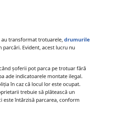
i au transformat trotuarele,
drumurile
în parcări. Evident, acest lucru nu
 când șoferii pot parca pe trotuar fără
ba ade indicatoarele montate ilegal.
iția în caz că locul lor este ocupat.
oprietarii trebuie să plătească un
ci este întârzisă parcarea, conform