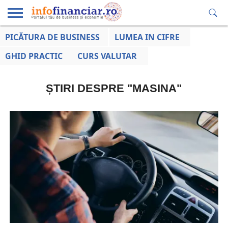
PICĂTURA DE BUSINESS
LUMEA IN CIFRE
EDUCAȚIE
ESENTIAL
INFO
LUMEA
OPINII
VOCILE
FINANCIARĂ
LA ZI
AFACERILOR
GHID PRACTIC
CURS VALUTAR
ȘTIRI DESPRE "MASINA"