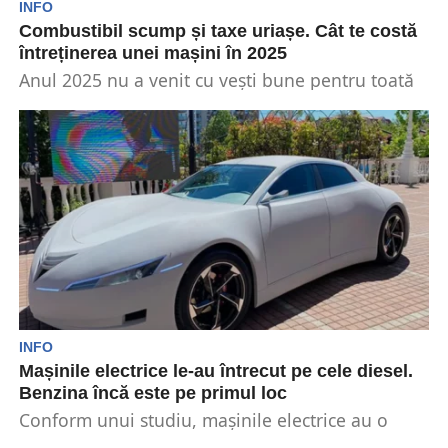
INFO
Combustibil scump și taxe uriașe. Cât te costă
întreținerea unei mașini în 2025
Anul 2025 nu a venit cu vești bune pentru toată
lumea. În această perioadă, avem parte...
INFO
Mașinile electrice le-au întrecut pe cele diesel.
Benzina încă este pe primul loc
Conform unui studiu, mașinile electrice au o
viață la fel de lungă precum cele pe motorină...