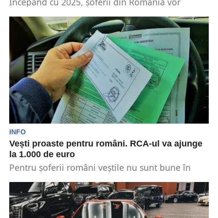
Începând cu 2025, șoferii din România vor
întâmpina o serie de modificări legislative și
administrative semnificative....
INFO
Vești proaste pentru români. RCA-ul va ajunge
la 1.000 de euro
Pentru șoferii români veștile nu sunt bune în
2025. De anul viitor, tarifele pentru RCA se...