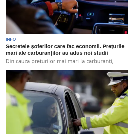
INFO
Secretele șoferilor care fac economii. Prețurile
mari ale carburanților au adus noi studii
Din cauza prețurilor mai mari la carburanți,
șoferii caută tot mai multe metode de a face...