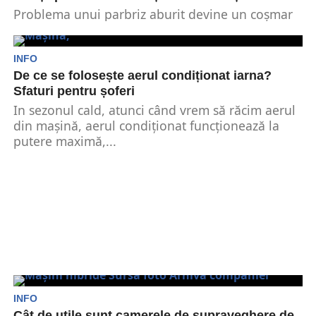
Problema unui parbriz aburit devine un coșmar
tot mai frecvent pentru șoferi odată ce vine
frigul....
INFO
De ce se folosește aerul condiționat iarna?
Sfaturi pentru șoferi
In sezonul cald, atunci când vrem să răcim aerul
din mașină, aerul condiționat funcționează la
putere maximă,...
INFO
Cât de utile sunt camerele de supraveghere de