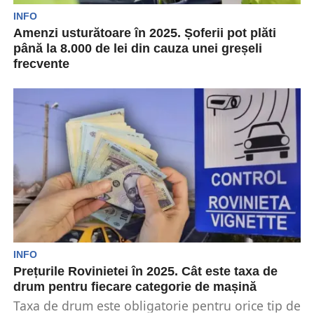
INFO
Amenzi usturătoare în 2025. Șoferii pot plăti
până la 8.000 de lei din cauza unei greșeli
frecvente
Pe parcursul acestui an, șoferii riscă să devină
victimele unor sancțiuni usturătoare în cazul în
care...
INFO
Prețurile Rovinietei în 2025. Cât este taxa de
drum pentru fiecare categorie de mașină
Taxa de drum este obligatorie pentru orice tip de