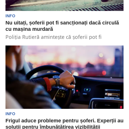
INFO
Nu uitați, șoferii pot fi sancționați dacă circulă
cu mașina murdară
Poliția Rutieră amintește că șoferii pot fi
sancționați dacă circulă cu mașina murdară.
Codul rutier interzice...
INFO
Frigul aduce probleme pentru șoferi. Experții au
soluții pentru îmbunătățirea vizibilității