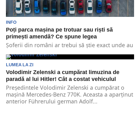
INFO
Poți parca mașina pe trotuar sau riști să
primești amendă? Ce spune legea
Șoferii din români ar trebui să știe exact unde au
voie și unde nu să parcheze...
LUMEA LA ZI
Volodimir Zelenski a cumpărat limuzina de
paradă al lui Hitler! Cât a costat vehiculul
Președintele Volodimir Zelenski a cumpărat o
mașină Mercedes-Benz 770K. Aceasta a aparținut
anterior Führerului german Adolf...