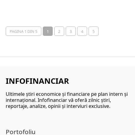
PAGINA 1 DIN 5
1
2
3
4
5
INFOFINANCIAR
Ultimele ştiri economice şi financiare pe plan intern şi
internaţional. Infofinanciar vă oferă zilnic ştiri,
reportaje, analize, opinii şi interviuri exclusive.
Portofoliu