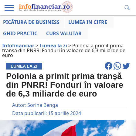
PICĂTURA DE BUSINESS
LUMEA IN CIFRE
EDUCAȚIE
ESENTIAL
INFO
LUMEA
OPINII
VOCILE
FINANCIARĂ
LA ZI
AFACERILOR
GHID PRACTIC
CURS VALUTAR
Infofinanciar
>
Lumea la zi
>
Polonia a primit prima
tranșă din PNRR! Fonduri în valoare de 6,3 miliarde de
euro
LUMEA LA ZI
Polonia a primit prima tranșă
din PNRR! Fonduri în valoare
de 6,3 miliarde de euro
Autor:
Sorina Benga
Data publicarii:
15 aprilie 2024