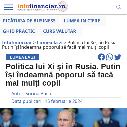
PICĂTURA DE BUSINESS
LUMEA IN CIFRE
EDUCAȚIE
ESENTIAL
INFO
LUMEA
OPINII
VOCILE
FINANCIARĂ
LA ZI
AFACERILOR
GHID PRACTIC
CURS VALUTAR
Infofinanciar
>
Lumea la zi
>
Politica lui Xi și în Rusia.
Putin își îndeamnă poporul să facă mai mulți copii
LUMEA LA ZI
Politica lui Xi și în Rusia. Putin
își îndeamnă poporul să facă
mai mulți copii
Autor:
Sorina Bucur
Data publicarii:
15 februarie 2024