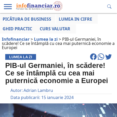
PICĂTURA DE BUSINESS
LUMEA IN CIFRE
EDUCAȚIE
ESENTIAL
INFO
LUMEA
OPINII
VOCILE
FINANCIARĂ
LA ZI
AFACERILOR
GHID PRACTIC
CURS VALUTAR
Infofinanciar
>
Lumea la zi
>
PIB-ul Germaniei, în
scădere! Ce se întâmplă cu cea mai puternică economie a
Europei
LUMEA LA ZI
PIB-ul Germaniei, în scădere!
Ce se întâmplă cu cea mai
puternică economie a Europei
Autor:
Adrian Lambru
Data publicarii:
15 ianuarie 2024