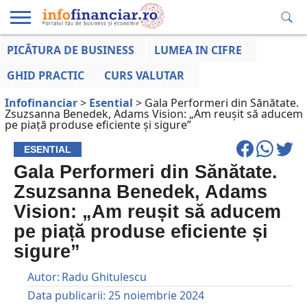
PICĂTURA DE BUSINESS
LUMEA IN CIFRE
EDUCAȚIE
ESENTIAL
INFO
LUMEA
OPINII
VOCILE
FINANCIARĂ
LA ZI
AFACERILOR
GHID PRACTIC
CURS VALUTAR
Infofinanciar
>
Esential
>
Gala Performeri din Sănătate.
Zsuzsanna Benedek, Adams Vision: „Am reușit să aducem
pe piață produse eficiente și sigure”
ESENTIAL
Gala Performeri din Sănătate.
Zsuzsanna Benedek, Adams
Vision: „Am reușit să aducem
pe piață produse eficiente și
sigure”
Autor:
Radu Ghitulescu
Data publicarii:
25 noiembrie 2024