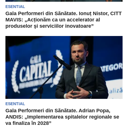
ESENTIAL
Gala Performeri din Sănătate. Ionuț Nistor, CITT
MAVIS: „Acționăm ca un accelerator al
produselor şi serviciilor inovatoare”
Inima artificială creată de studenții și cercetătorii
de la UMF Iași a câștigat numeroase premii în...
ESENTIAL
Gala Performeri din Sănătate. Adrian Popa,
ANDIS: „Implementarea spitalelor regionale se
va finaliza în 2028”