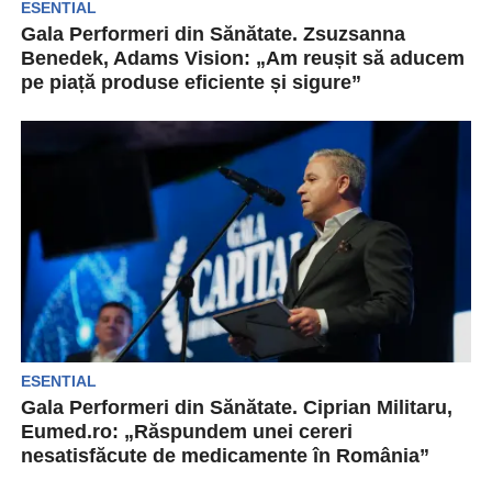
ESENTIAL
Gala Performeri din Sănătate. Zsuzsanna
Benedek, Adams Vision: „Am reușit să aducem
pe piață produse eficiente și sigure”
Zsuzsanna și Zsolt Benedek au creat în 15 ani de
muncă și eforturi continue una dintre...
ESENTIAL
Gala Performeri din Sănătate. Ciprian Militaru,
Eumed.ro: „Răspundem unei cereri
nesatisfăcute de medicamente în România”
Pentru tot mai mulți pacienți, dar și pentru