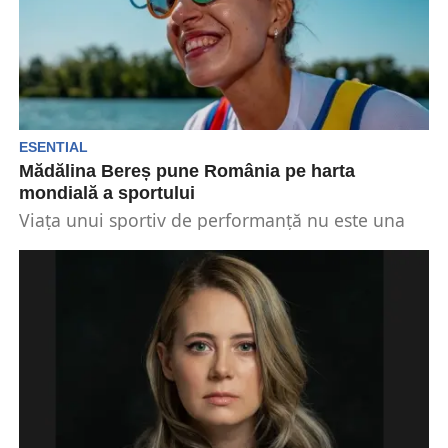
ESENTIAL
Mădălina Bereș pune România pe harta
mondială a sportului
Viața unui sportiv de performanță nu este una
ușoară. Aceștia trebuie să fie dedicați,
concentrați și...