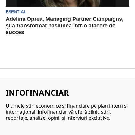
ESENTIAL
Adelina Oprea, Managing Partner Campaigns,
și-a transformat pasiunea într-o afacere de
succes
Pasiunea este totul și în lumea afacerilor. Dacă îți
pui sufletul în ceea ce faci, rezultatele...
INFOFINANCIAR
Ultimele ştiri economice şi financiare pe plan intern şi
internaţional. Infofinanciar vă oferă zilnic ştiri,
reportaje, analize, opinii şi interviuri exclusive.