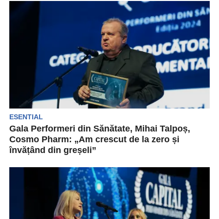
doctori, clinici și spitale, farmacia online
Eumed.ro reprezintă...
ESENTIAL
Gala Performeri din Sănătate, Mihai Talpoș,
Cosmo Pharm: „Am crescut de la zero și
învățând din greșeli”
„The Green Factory”, noua fabrică „self
sustainable” a Cosmo Pharm, va permite
companiei să își dubleze...