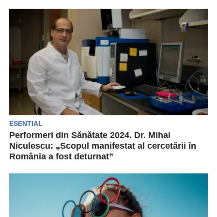
Gala Capital Performeri din Sănătate a premiat și
anul acesta excelența profesională și
managerială în acest...
ESENTIAL
Performeri din Sănătate 2024. Dr. Mihai
Niculescu: „Scopul manifestat al cercetării în
România a fost deturnat”
Rezultatele de excepție ale doctorului Mihai
Niculescu, cercetător de prestigiu în domeniul
nutrigeneticii și fondator al...