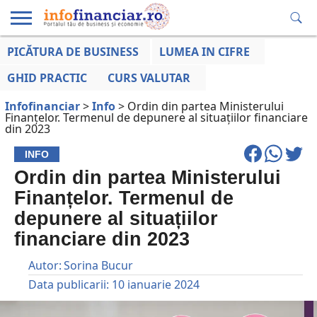
PICĂTURA DE BUSINESS
LUMEA IN CIFRE
EDUCAȚIE
ESENTIAL
INFO
LUMEA
OPINII
VOCILE
FINANCIARĂ
LA ZI
AFACERILOR
GHID PRACTIC
CURS VALUTAR
Infofinanciar
>
Info
>
Ordin din partea Ministerului
Finanțelor. Termenul de depunere al situațiilor financiare
din 2023
INFO
Ordin din partea Ministerului
Finanțelor. Termenul de
depunere al situațiilor
financiare din 2023
Autor:
Sorina Bucur
Data publicarii:
10 ianuarie 2024