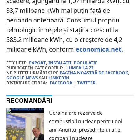
scădere, ajungând la 1,07 miliarde kWh, cu
83,7 milioane kWh mai puțin față de
perioada anterioară. Consumul propriu
tehnologic în rețele și stații a crescut la
583,2 milioane kWh, cu o creștere de 4,2
milioane kWh, conform
economica.net.
ETICHETE:
EXPORT
,
INSTALATII
,
POPULATIE
PUBLICAT IN CATEGORIILE:
LUMEA LA ZI
NE PUTEȚI URMĂRI ȘI PE
PAGINA NOASTRĂ DE FACEBOOK
,
GOOGLE NEWS
SAU
LINKEDIN
DISTRIBUIE ȘTIREA:
FACEBOOK
|
TWITTER
RECOMANDĂRI
Ucraina are rezerve de
combustibil nuclear pentru doi
ani! Anunțul președintelui unei
companii nucleare