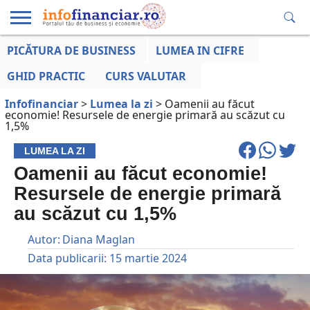
PICĂTURA DE BUSINESS
LUMEA IN CIFRE
EDUCAȚIE
ESENTIAL
INFO
LUMEA
OPINII
VOCILE
FINANCIARĂ
LA ZI
AFACERILOR
GHID PRACTIC
CURS VALUTAR
Infofinanciar
>
Lumea la zi
>
Oamenii au făcut
economie! Resursele de energie primară au scăzut cu
1,5%
LUMEA LA ZI
Oamenii au făcut economie!
Resursele de energie primară
au scăzut cu 1,5%
Autor:
Diana Maglan
Data publicarii:
15 martie 2024