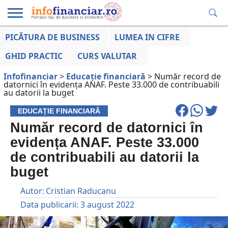
PICĂTURA DE BUSINESS
LUMEA IN CIFRE
EDUCAȚIE
ESENTIAL
INFO
LUMEA
OPINII
VOCILE
FINANCIARĂ
LA ZI
AFACERILOR
GHID PRACTIC
CURS VALUTAR
Infofinanciar
>
Educație financiară
>
Număr record de
datornici în evidența ANAF. Peste 33.000 de contribuabili
au datorii la buget
EDUCAȚIE FINANCIARĂ
Număr record de datornici în
evidența ANAF. Peste 33.000
de contribuabili au datorii la
buget
Autor:
Cristian Raducanu
Data publicarii:
3 august 2022