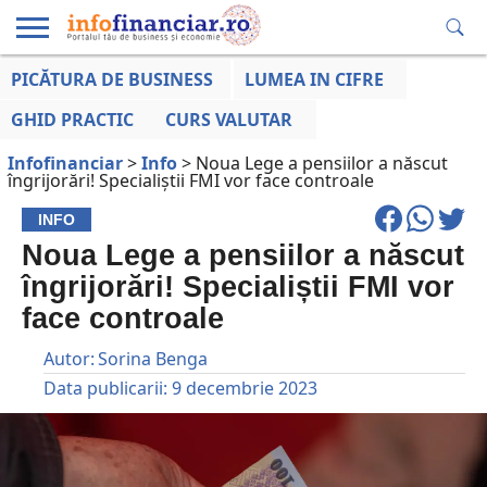
PICĂTURA DE BUSINESS
LUMEA IN CIFRE
EDUCAȚIE
ESENTIAL
INFO
LUMEA
OPINII
VOCILE
FINANCIARĂ
LA ZI
AFACERILOR
GHID PRACTIC
CURS VALUTAR
Infofinanciar
>
Info
>
Noua Lege a pensiilor a născut
îngrijorări! Specialiștii FMI vor face controale
INFO
Noua Lege a pensiilor a născut
îngrijorări! Specialiștii FMI vor
face controale
Autor:
Sorina Benga
Data publicarii:
9 decembrie 2023