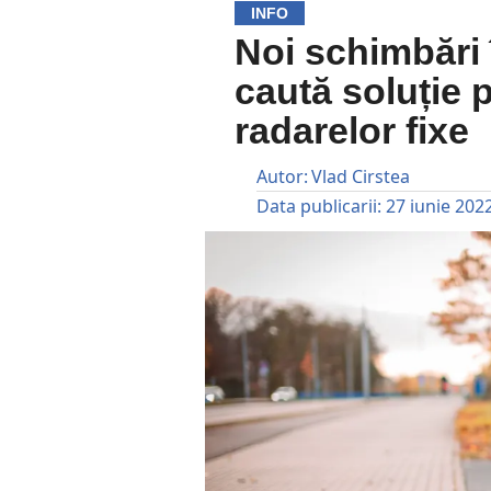
INFO
Noi schimbări î
caută soluție 
radarelor fixe
Autor:
Vlad Cirstea
Data publicarii:
27 iunie 202