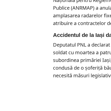
Naţională pentru Reglemen
Publice (ANRMAP) a anulat
amplasarea radarelor fix
atribuire a contractelor de
Accidentul de la Iași 
Deputatul PNL a declarat c
soldat cu moartea a patru 
subordinea primăriei Iași
condusă de o şoferiţă bău
necesită măsuri legislati