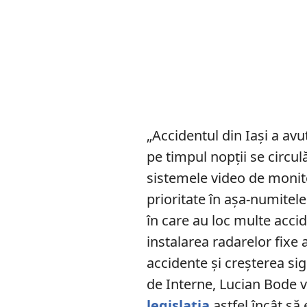
„Accidentul din Iaşi a avu
pe timpul nopţii se circul
sistemele video de monitor
prioritate în aşa-numitel
în care au loc multe accid
instalarea radarelor fixe
accidente şi creşterea sig
de Interne, Lucian Bode v
legislaţia
astfel încât să