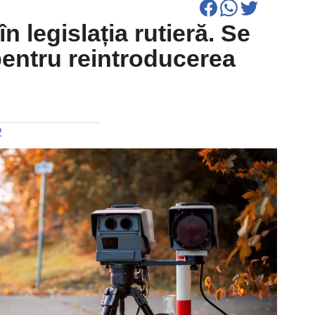
n legislația rutieră. Se
pentru reintroducerea
2