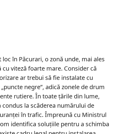
t loc în Păcurari, o zonă unde, mai ales
ă cu viteză foarte mare. Consider că
izare ar trebui să fie instalate cu
e „puncte negre”, adică zonele de drum
ente rutiere. În toate ţările din lume,
 a condus la scăderea numărului de
uranţei în trafic. Împreună cu Ministrul
om identifica soluţiile pentru a schimba
 existe cadru legal pentru instalarea