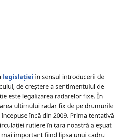
a
legislaţiei
în sensul introducerii de
cului, de creştere a sentimentului de
ţie este legalizarea radarelor fixe. În
zarea ultimului radar fix de pe drumurile
 începuse încă din 2009. Prima tentativă
rculaţiei rutiere în ţara noastră a eşuat
 mai important fiind lipsa unui cadru