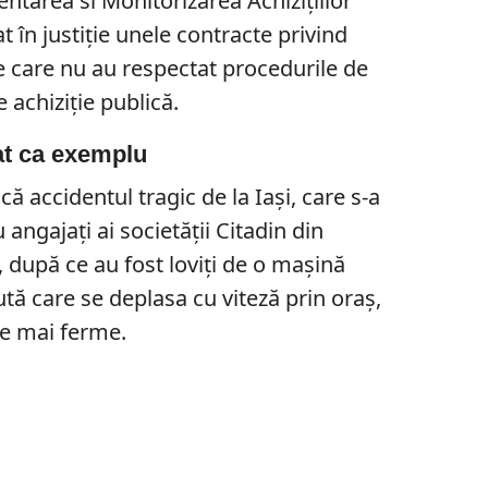
tarea si Monitorizarea Achiziţiilor
 în justiţie unele contracte privind
e care nu au respectat procedurile de
 achiziţie publică.
dat ca exemplu
ă accidentul tragic de la Iaşi, care s-a
angajaţi ai societăţii Citadin din
, după ce au fost loviţi de o maşină
tă care se deplasa cu viteză prin oraş,
ve mai ferme.