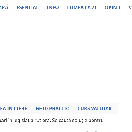
ARĂ
ESENTIAL
INFO
LUMEA LA ZI
OPINII
V
EA IN CIFRE
GHID PRACTIC
CURS VALUTAR
ri în legislația rutieră. Se caută soluție pentru