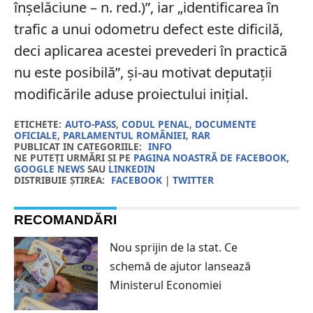
înșelăciune – n. red.)”, iar „identificarea în
trafic a unui odometru defect este dificilă,
deci aplicarea acestei prevederi în practică
nu este posibilă”, și-au motivat deputații
modificările aduse proiectului inițial.
ETICHETE:
AUTO-PASS
,
CODUL PENAL
,
DOCUMENTE
OFICIALE
,
PARLAMENTUL ROMÂNIEI
,
RAR
PUBLICAT IN CATEGORIILE:
INFO
NE PUTEȚI URMĂRI ȘI PE
PAGINA NOASTRĂ DE FACEBOOK
,
GOOGLE NEWS
SAU
LINKEDIN
DISTRIBUIE ȘTIREA:
FACEBOOK
|
TWITTER
RECOMANDĂRI
Nou sprijin de la stat. Ce
schemă de ajutor lansează
Ministerul Economiei