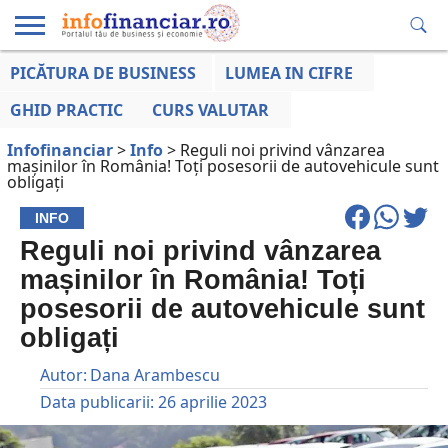
PICĂTURA DE BUSINESS
LUMEA IN CIFRE
EDUCAȚIE
ESENTIAL
INFO
LUMEA
OPINII
VOCILE
FINANCIARĂ
LA ZI
AFACERILOR
GHID PRACTIC
CURS VALUTAR
Infofinanciar
>
Info
>
Reguli noi privind vânzarea
mașinilor în România! Toți posesorii de autovehicule sunt
obligați
INFO
Reguli noi privind vânzarea
mașinilor în România! Toți
posesorii de autovehicule sunt
obligați
Autor:
Dana Arambescu
Data publicarii:
26 aprilie 2023