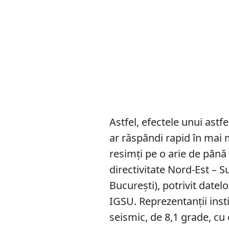
Astfel, efectele unui ast
ar răspândi rapid în mai 
resimți pe o arie de până
directivitate Nord-Est – S
București), potrivit datel
IGSU. Reprezentanții ins
seismic, de 8,1 grade, cu