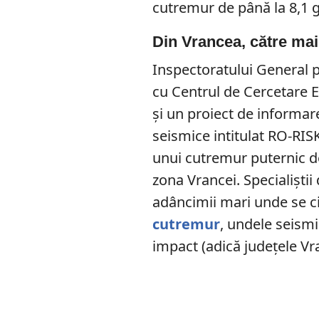
cutremur de până la 8,1 
Din Vrancea, către ma
Inspectoratului General p
cu Centrul de Cercetare E
și un proiect de informare 
seismice intitulat RO-RISK
unui cutremur puternic de
zona Vrancei. Specialiști
adâncimii mari unde se c
cutremur
, undele seism
impact (adică județele V