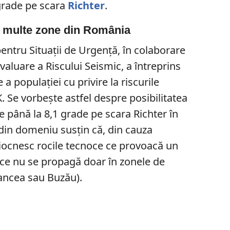
grade pe scara
Richter
.
i multe zone din România
entru Situații de Urgență, în colaborare
valuare a Riscului Seismic, a întreprins
a populației cu privire la riscurile
. Se vorbește astfel despre posibilitatea
 până la 8,1 grade pe scara Richter în
i din domeniu susțin că, din cauza
iocnesc rocile tecnoce ce provoacă un
ice nu se propagă doar în zonele de
rancea sau Buzău).