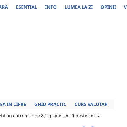
ARĂ
ESENTIAL
INFO
LUMEA LA ZI
OPINII
V
EA IN CIFRE
GHID PRACTIC
CURS VALUTAR
zbi un cutremur de 8,1 grade! „Ar fi peste ce s-a