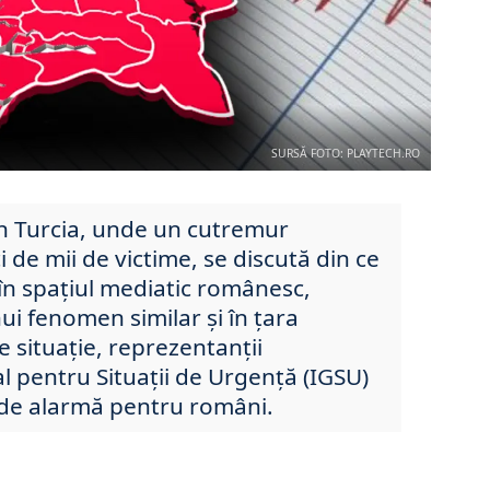
SURSĂ FOTO: PLAYTECH.RO
în Turcia, unde un cutremur
i de mii de victime, se discută din ce
i în spațiul mediatic românesc,
ui fenomen similar și în țara
e situație, reprezentanții
l pentru Situații de Urgență (IGSU)
 de alarmă pentru români.