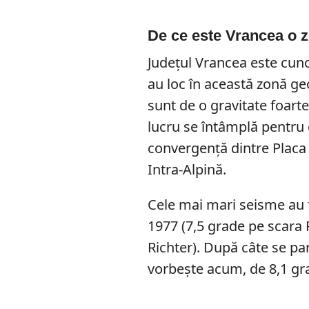
De ce este Vrancea o 
Județul Vrancea este cun
au loc în această zonă ge
sunt de o gravitate foar
lucru se întâmplă pentru
convergență dintre Placa
Intra-Alpină.
Cele mai mari seisme au f
1977 (7,5 grade pe scara R
Richter). După câte se p
vorbește acum, de 8,1 gra