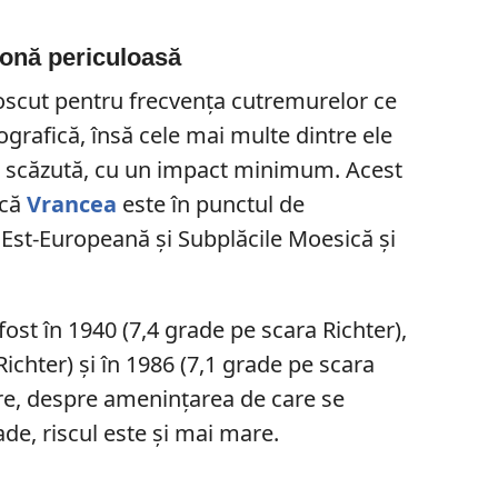
zonă periculoasă
oscut pentru frecvența cutremurelor ce
ografică, însă cele mai multe dintre ele
te scăzută, cu un impact minimum. Acest
 că
Vrancea
este în punctul de
 Est-Europeană și Subplăcile Moesică și
ost în 1940 (7,4 grade pe scara Richter),
ichter) și în 1986 (7,1 grade pe scara
are, despre amenințarea de care se
de, riscul este și mai mare.