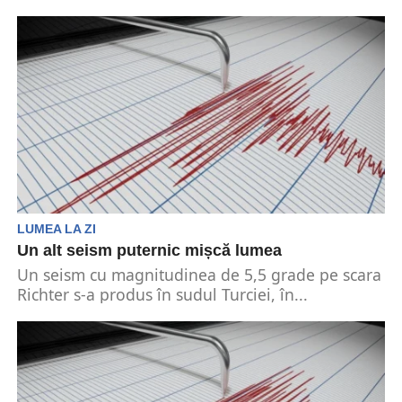
Seismologic European pentru Mediterana
(EMSC), a avut loc un cutremur cu o...
LUMEA LA ZI
Un alt seism puternic mișcă lumea
Un seism cu magnitudinea de 5,5 grade pe scara
Richter s-a produs în sudul Turciei, în...