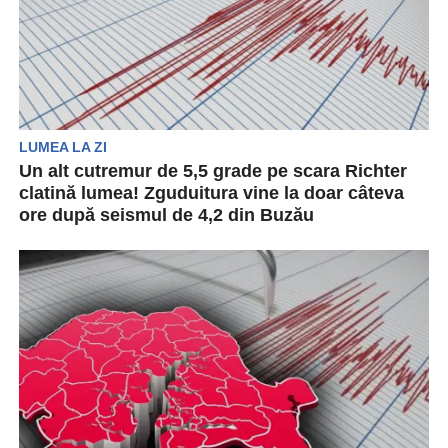
LUMEA LA ZI
Un alt cutremur de 5,5 grade pe scara Richter
clatină lumea! Zguduitura vine la doar câteva
ore după seismul de 4,2 din Buzău
Un cutremur cu magnitudinea 5,5 a lovit marți
localitatea indoneziană Kepulauan Batu, a
anunțat Centrul Seismologic...