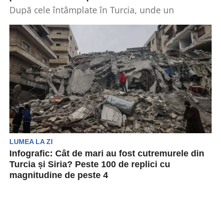
După cele întâmplate în Turcia, unde un
cutremur devastator a dus la zeci de mii de...
LUMEA LA ZI
Infografic: Cât de mari au fost cutremurele din
Turcia și Siria? Peste 100 de replici cu
magnitudine de peste 4
Două cutremure de mare magnitudine au lovit
luni regiunea de sud-est a Turciei, în apropiere
de...