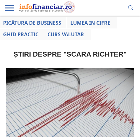
PICĂTURA DE BUSINESS
LUMEA IN CIFRE
EDUCAȚIE
ESENTIAL
INFO
LUMEA
OPINII
VOCILE
FINANCIARĂ
LA ZI
AFACERILOR
GHID PRACTIC
CURS VALUTAR
ȘTIRI DESPRE "SCARA RICHTER"