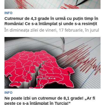
INFO
Cutremur de 4,3 grade în urmă cu puțin timp în
România! Ce s-a întâmplat și unde s-a resimțit
În dimineața zilei de vineri, 17 februarie, în jurul
orei 11 și 11 minute a avut...
INFO
Ne poate izbi un cutremur de 8,1 grade! „Ar fi
peste ce s-a întâmplat în Turcia!”