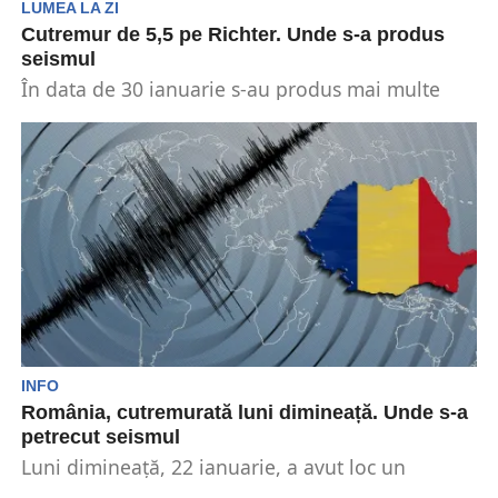
LUMEA LA ZI
Cutremur de 5,5 pe Richter. Unde s-a produs
seismul
În data de 30 ianuarie s-au produs mai multe
cutremure. Unul dintre acestea s-a produs la...
INFO
România, cutremurată luni dimineață. Unde s-a
petrecut seismul
Luni dimineață, 22 ianuarie, a avut loc un
cutremur pe teritoriul țării noastre. Acestea sunt