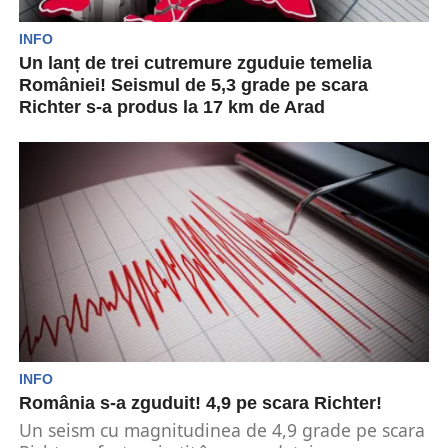
INFO
Un lanț de trei cutremure zguduie temelia
României! Seismul de 5,3 grade pe scara
Richter s-a produs la 17 km de Arad
O nouă mișcare seismică a avut loc pe data de 6
iunie 2023, la ora 20:26:52...
INFO
România s-a zguduit! 4,9 pe scara Richter!
Un seism cu magnitudinea de 4,9 grade pe scara