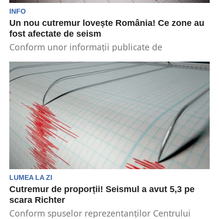
INFO
Un nou cutremur lovește România! Ce zone au
fost afectate de seism
Conform unor informații publicate de
reprezentanții Institutului Național de Cercetare
pentru Fizica Pământului (INCDFP), un nou...
LUMEA LA ZI
Cutremur de proporții! Seismul a avut 5,3 pe
scara Richter
Conform spuselor reprezentanților Centrului