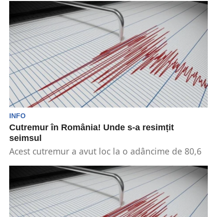
informațiile...
INFO
Cutremur în România! Unde s-a resimțit
seimsul
Acest cutremur a avut loc la o adâncime de 80,6
km, în apropierea următoarelor oraşe: 35...