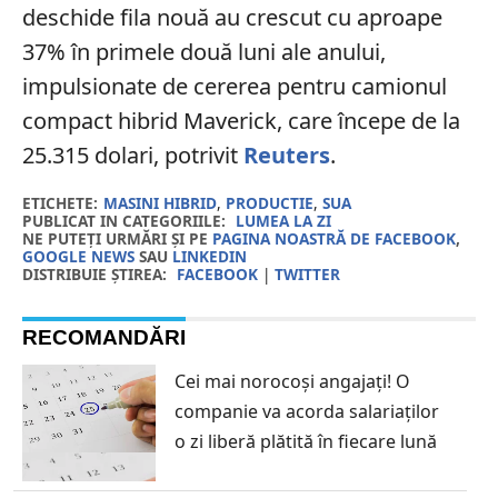
deschide fila nouă au crescut cu aproape
37% în primele două luni ale anului,
impulsionate de cererea pentru camionul
compact hibrid Maverick, care începe de la
25.315 dolari, potrivit
Reuters
.
ETICHETE:
MASINI HIBRID
,
PRODUCTIE
,
SUA
PUBLICAT IN CATEGORIILE:
LUMEA LA ZI
NE PUTEȚI URMĂRI ȘI PE
PAGINA NOASTRĂ DE FACEBOOK
,
GOOGLE NEWS
SAU
LINKEDIN
DISTRIBUIE ȘTIREA:
FACEBOOK
|
TWITTER
RECOMANDĂRI
Cei mai norocoși angajați! O
companie va acorda salariaților
o zi liberă plătită în fiecare lună