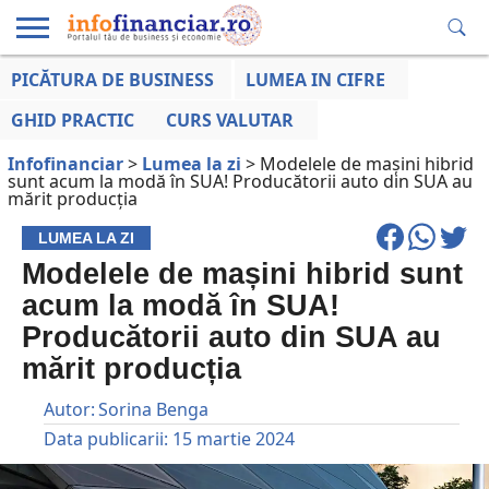
PICĂTURA DE BUSINESS
LUMEA IN CIFRE
EDUCAȚIE
ESENTIAL
INFO
LUMEA
OPINII
VOCILE
FINANCIARĂ
LA ZI
AFACERILOR
GHID PRACTIC
CURS VALUTAR
Infofinanciar
>
Lumea la zi
>
Modelele de mașini hibrid
sunt acum la modă în SUA! Producătorii auto din SUA au
mărit producția
LUMEA LA ZI
Modelele de mașini hibrid sunt
acum la modă în SUA!
Producătorii auto din SUA au
mărit producția
Autor:
Sorina Benga
Data publicarii:
15 martie 2024