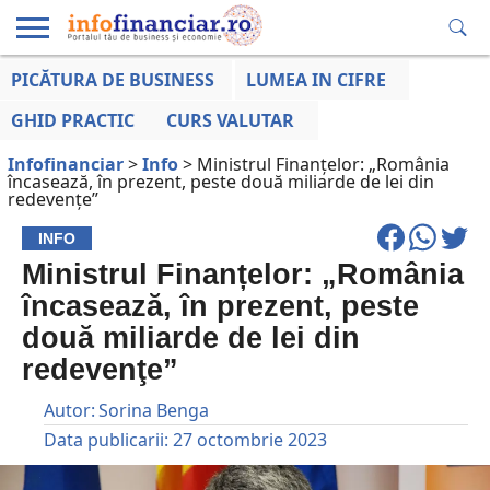
PICĂTURA DE BUSINESS
LUMEA IN CIFRE
EDUCAȚIE
ESENTIAL
INFO
LUMEA
OPINII
VOCILE
FINANCIARĂ
LA ZI
AFACERILOR
GHID PRACTIC
CURS VALUTAR
Infofinanciar
>
Info
>
Ministrul Finanțelor: „România
încasează, în prezent, peste două miliarde de lei din
redevenţe”
INFO
Ministrul Finanțelor: „România
încasează, în prezent, peste
două miliarde de lei din
redevenţe”
Autor:
Sorina Benga
Data publicarii:
27 octombrie 2023