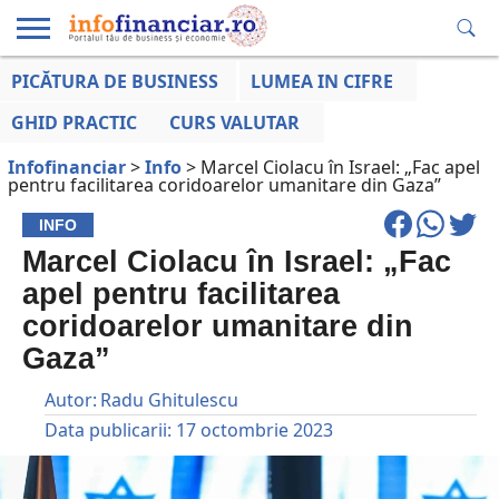
PICĂTURA DE BUSINESS
LUMEA IN CIFRE
EDUCAȚIE
ESENTIAL
INFO
LUMEA
OPINII
VOCILE
FINANCIARĂ
LA ZI
AFACERILOR
GHID PRACTIC
CURS VALUTAR
Infofinanciar
>
Info
>
Marcel Ciolacu în Israel: „Fac apel
pentru facilitarea coridoarelor umanitare din Gaza”
INFO
Marcel Ciolacu în Israel: „Fac
apel pentru facilitarea
coridoarelor umanitare din
Gaza”
Autor:
Radu Ghitulescu
Data publicarii:
17 octombrie 2023