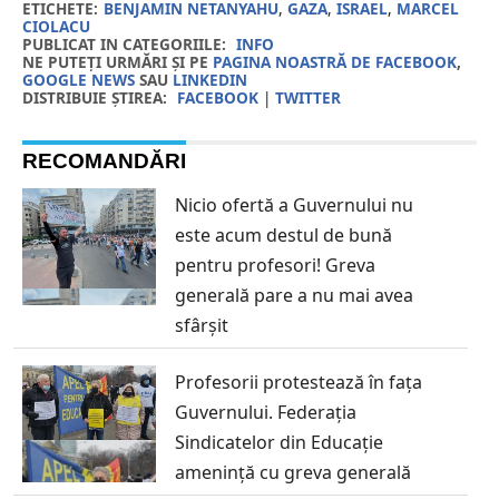
ETICHETE:
BENJAMIN NETANYAHU
,
GAZA
,
ISRAEL
,
MARCEL
CIOLACU
PUBLICAT IN CATEGORIILE:
INFO
NE PUTEȚI URMĂRI ȘI PE
PAGINA NOASTRĂ DE FACEBOOK
,
GOOGLE NEWS
SAU
LINKEDIN
DISTRIBUIE ȘTIREA:
FACEBOOK
|
TWITTER
RECOMANDĂRI
Nicio ofertă a Guvernului nu
este acum destul de bună
pentru profesori! Greva
generală pare a nu mai avea
sfârșit
Profesorii protestează în fața
Guvernului. Federația
Sindicatelor din Educație
amenință cu greva generală