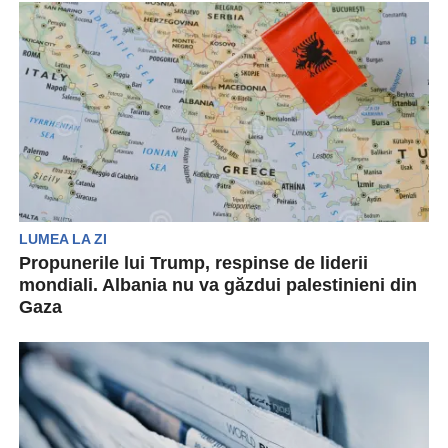
LUMEA LA ZI
Propunerile lui Trump, respinse de liderii
mondiali. Albania nu va găzdui palestinieni din
Gaza
Se pare că planurile lui Trump nu dau roade. Edi
Rama, premierul Albaniei, a precizat că...