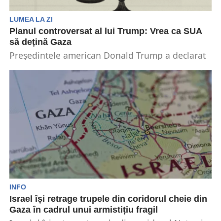
LUMEA LA ZI
Planul controversat al lui Trump: Vrea ca SUA
să dețină Gaza
Președintele american Donald Trump a declarat
că se angajează să cumpere și să dețină Gaza.
Dar...
INFO
Israel își retrage trupele din coridorul cheie din
Gaza în cadrul unui armistițiu fragil