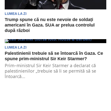
LUMEA LA ZI
Trump spune că nu este nevoie de soldați
americani în Gaza. SUA ar prelua controlul
după război
Președintele american Donald Trump a declarat
joi că Israelul va preda Fâșia Gaza Statelor Unite
după...
LUMEA LA ZI
Palestinienii trebuie să se întoarcă în Gaza. Ce
spune prim-ministrul Sir Keir Starmer?
Prim–ministrul Sir Keir Starmer a declarat că
palestinienilor „trebuie să li se permită să se
întoarcă...