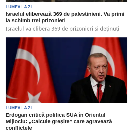
LUMEA LA ZI
Israelul eliberează 369 de palestinieni. Va primi
la schimb trei prizonieri
Israelul va elibera 369 de prizonieri și deținuți
palestinien. În schimb va primi trei ostatici care...
LUMEA LA ZI
Erdogan critică politica SUA în Orientul
Mijlociu: „Calcule greșite” care agravează
conflictele