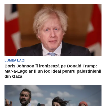
Președintele turc, Tayyip Erdogan, a făcut
declarații dure despre politica Statelor Unite în
Orientul Mijlociu. El...
LUMEA LA ZI
Boris Johnson îl ironizează pe Donald Trump:
Mar-a-Lago ar fi un loc ideal pentru palestinienii
din Gaza
Boris Johnson l-a ironizat pe Donald Trump. El
sugerând că reședința acestuia, Mar-a-Lago, ar fi
un...