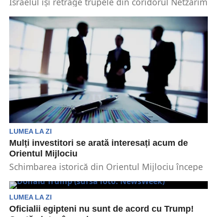
Israelul își retrage trupele din coridorul Netzarim
din Gaza, conformându-se acordului de încetare
a focului cu...
LUMEA LA ZI
Mulți investitori se arată interesați acum de
Orientul Mijlociu
Schimbarea istorică din Orientul Mijlociu începe
să atragă investitorii internaționali. Mulți se
arată încântați de perspectivele...
LUMEA LA ZI
Oficialii egipteni nu sunt de acord cu Trump!