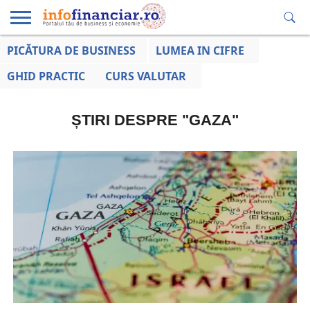
PICĂTURA DE BUSINESS
LUMEA IN CIFRE
EDUCAȚIE
ESENTIAL
INFO
LUMEA
OPINII
VOCILE
FINANCIARĂ
LA ZI
AFACERILOR
GHID PRACTIC
CURS VALUTAR
ȘTIRI DESPRE "GAZA"