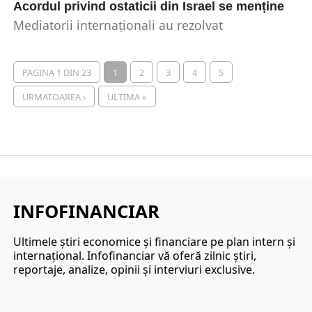
Acordul privind ostaticii din Israel se menține
Mediatorii internaționali au rezolvat
dezacordurile privind încetarea fragilă a focului
în Gaza și Liban. Totuși, ciocnirile...
PAGINA 1 DIN 23
1
2
3
4
5
URMATOAREA ›
ULTIMA »
INFOFINANCIAR
Ultimele ştiri economice şi financiare pe plan intern şi
internaţional. Infofinanciar vă oferă zilnic ştiri,
reportaje, analize, opinii şi interviuri exclusive.