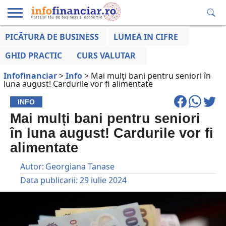
PICĂTURA DE BUSINESS
LUMEA IN CIFRE
EDUCAȚIE
ESENTIAL
INFO
LUMEA
OPINII
VOCILE
FINANCIARĂ
LA ZI
AFACERILOR
GHID PRACTIC
CURS VALUTAR
Infofinanciar
>
Info
>
Mai mulți bani pentru seniori în
luna august! Cardurile vor fi alimentate
INFO
Mai mulți bani pentru seniori
în luna august! Cardurile vor fi
alimentate
Autor:
Georgiana Tanase
Data publicarii:
29 iulie 2024