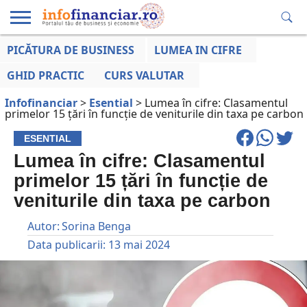
PICĂTURA DE BUSINESS
LUMEA IN CIFRE
EDUCAȚIE
ESENTIAL
INFO
LUMEA
OPINII
VOCILE
FINANCIARĂ
LA ZI
AFACERILOR
GHID PRACTIC
CURS VALUTAR
Infofinanciar
>
Esential
>
Lumea în cifre: Clasamentul
primelor 15 țări în funcție de veniturile din taxa pe carbon
ESENTIAL
Lumea în cifre: Clasamentul
primelor 15 țări în funcție de
veniturile din taxa pe carbon
Autor:
Sorina Benga
Data publicarii:
13 mai 2024