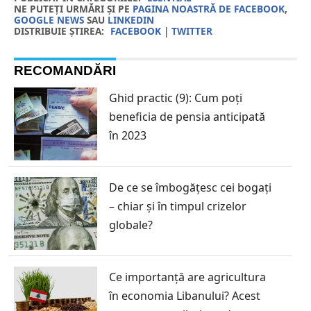
NE PUTEȚI URMĂRI ȘI PE
PAGINA NOASTRĂ DE FACEBOOK
,
GOOGLE NEWS
SAU
LINKEDIN
DISTRIBUIE ȘTIREA:
FACEBOOK
|
TWITTER
RECOMANDĂRI
Ghid practic (9): Cum poți
beneficia de pensia anticipată
în 2023
De ce se îmbogățesc cei bogați
– chiar și în timpul crizelor
globale?
Ce importanță are agricultura
în economia Libanului? Acest