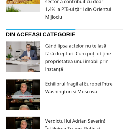
sector a contribuit cu doar
1,4% la PIB-ul țării din Orientul
Mijlociu
DIN ACEEAȘI CATEGORIE
Când lipsa actelor nu te lasă
fără drepturi. Cum poți obține
proprietatea unui imobil prin
instanță
Echilibrul fragil al Europei între
Washington și Moscova
Verdictul lui Adrian Severin!
Întâlnirea Trump–Putin și