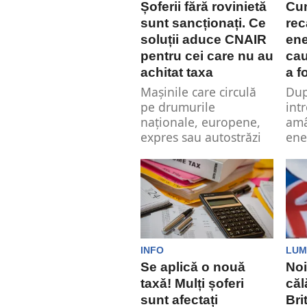
Șoferii fără rovinietă
Cum
sunt sancționați. Ce
rec
soluții aduce CNAIR
ene
pentru cei care nu au
cau
achitat taxa
a f
Mașinile care circulă
Dup
pe drumurile
int
naționale, europene,
amâ
expres sau autostrăzi
ene
sunt obligate să achite
refa
rovinieta. Potrivit...
INFO
LUM
Se aplicǎ o nouǎ
Noi
taxǎ! Mulți șoferi
căl
sunt afectați
Bri