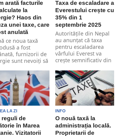
 arată facturile
Taxa de escaladare a
alculate la
Everestului crește cu
rgie? Haos din
35% din 1
za unei taxe, care
septembrie 2025
ost anulată
Autoritățile din Nepal
au anunțat că taxa
ă ce noua taxă
pentru escaladarea
rodusă a fost
vârfului Everest va
nată, furnizorii de
crește semnificativ din
rgie sunt nevoiți să
1...
că toate...
EA LA ZI
INFO
 reguli de
O nouă taxă la
ătorie în Marea
administrația locală.
tanie. Vizitatorii
Proprietarii de