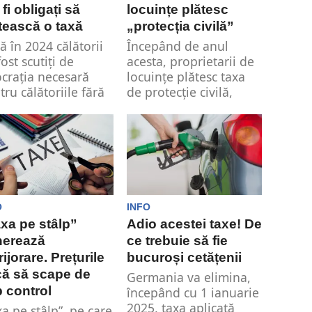
 fi obligați să
locuințe plătesc
tească o taxă
„protecția civilă”
ă în 2024 călătorii
Începând de anul
ost scutiți de
acesta, proprietarii de
ocrația necesară
locuințe plătesc taxa
tru călătoriile fără
de protecție civilă,
ă în Marea...
destinată asigurării
protecției populației...
O
INFO
xa pe stâlp”
Adio acestei taxe! De
nerează
ce trebuie să fie
rijorare. Prețurile
bucuroși cetățenii
că să scape de
Germania va elimina,
 control
începând cu 1 ianuarie
2025, taxa aplicată
xa pe stâlp”, pe care