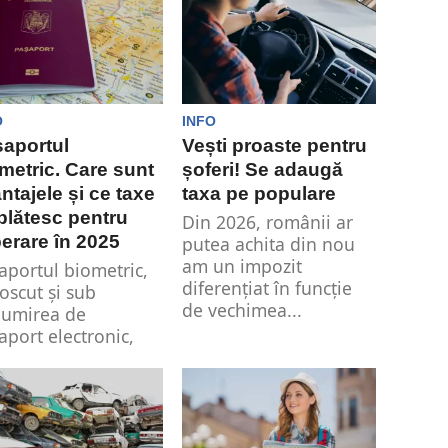
O
INFO
aportul
Vești proaste pentru
metric. Care sunt
șoferi! Se adaugă
ntajele și ce taxe
taxa pe populare
plătesc pentru
Din 2026, românii ar
berare în 2025
putea achita din nou
am un impozit
aportul biometric,
diferenţiat în funcţie
oscut și sub
de vechimea...
umirea de
aport electronic,
e un document de
ătorie avansat
...