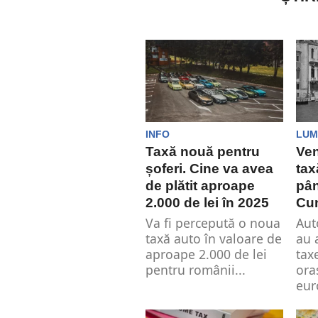
INFO
LUM
Taxă nouă pentru
Ven
șoferi. Cine va avea
tax
de plătit aproape
pân
2.000 de lei în 2025
Cum
Va fi percepută o noua
Aut
taxă auto în valoare de
au 
aproape 2.000 de lei
tax
pentru românii...
ora
euro