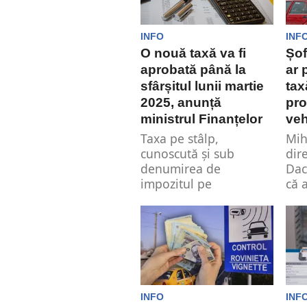
INFO
INF
O nouă taxă va fi
Șof
aprobată până la
ar 
sfârșitul lunii martie
tax
2025, anunță
pro
ministrul Finanțelor
veh
Taxa pe stâlp,
Mih
cunoscută și sub
dir
denumirea de
Dac
impozitul pe
că 
construcțiile speciale,
int
va fi aprobată până...
INFO
INF