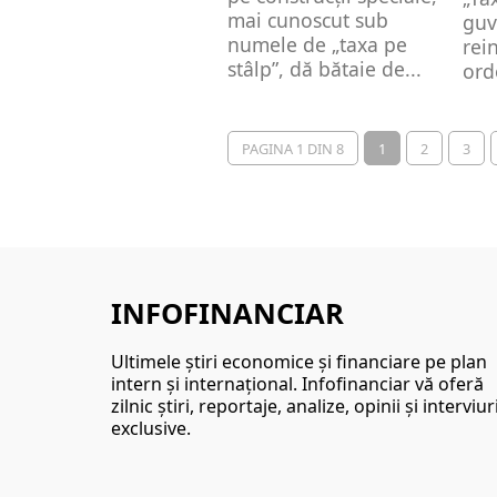
mai cunoscut sub
guv
numele de „taxa pe
rei
stâlp”, dă bătaie de...
ord
put
PAGINA 1 DIN 8
1
2
3
INFOFINANCIAR
Ultimele ştiri economice şi financiare pe plan
intern şi internaţional. Infofinanciar vă oferă
zilnic ştiri, reportaje, analize, opinii şi interviur
exclusive.