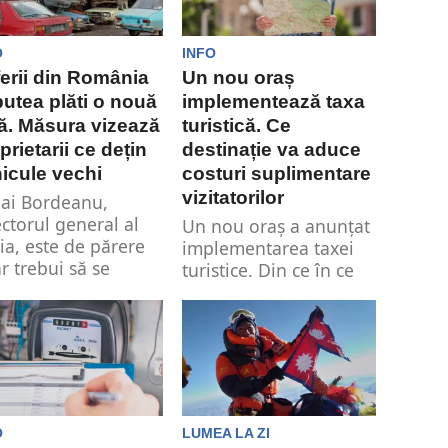
O
INFO
erii din România
Un nou oraș
putea plăti o nouă
implementează taxa
ă. Măsura vizează
turistică. Ce
prietarii ce dețin
destinație va aduce
icule vechi
costuri suplimentare
vizitatorilor
ai Bordeanu,
ectorul general al
Un nou oraș a anunțat
ia, este de părere
implementarea taxei
ar trebui să se
turistice. Din ce în ce
roducă o...
mai multe destinații
din...
O
LUMEA LA ZI