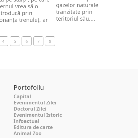
gazelor naturale
ernul vrea să o
tranzitate prin
ntroducă prin
teritoriul său,...
onanța trenuleț, ar
ea avea...
4
5
6
7
8
Portofoliu
Capital
Evenimentul Zilei
Doctorul Zilei
i
Evenimentul Istoric
Infoactual
Editura de carte
Animal Zoo