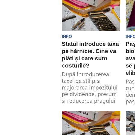
INFO
INF
Statul introduce taxa
Paș
pe hărnicie. Cine va
bio
plăti și care sunt
ava
costurile?
se 
eli
După introducerea
taxei pe stâlp și
Paș
majorarea impozitului
cun
pe dividende, precum
den
și reducerea pragului
paș
de impozitare...
est
căl
care