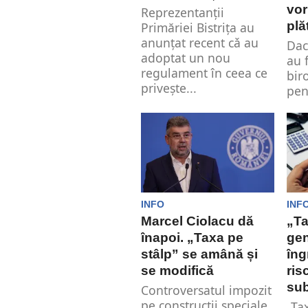
vor
Reprezentanții
plă
Primăriei Bistrița au
anunțat recent cǎ au
Dac
adoptat un nou
au f
regulament în ceea ce
bir
privește...
pen
viz
INFO
INF
Marcel Ciolacu dă
„Ta
înapoi. „Taxa pe
ge
stâlp” se amână și
îng
se modifică
ris
sub
Controversatul impozit
pe construcții speciale,
„Ta