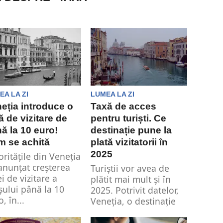
EA LA ZI
LUMEA LA ZI
eția introduce o
Taxă de acces
ă de vizitare de
pentru turiști. Ce
ă la 10 euro!
destinație pune la
 se achită
plată vizitatorii în
2025
oritățile din Veneția
anunțat creșterea
Turiștii vor avea de
ei de vizitare a
plătit mai mult și în
șului până la 10
2025. Potrivit datelor,
, în...
Veneția, o destinație
populară...