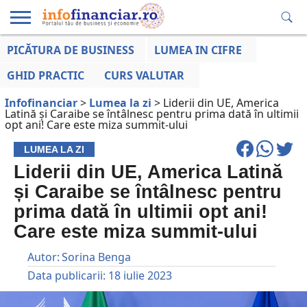
PICĂTURA DE BUSINESS
LUMEA IN CIFRE
EDUCAȚIE
ESENTIAL
INFO
LUMEA
OPINII
VOCILE
FINANCIARĂ
LA ZI
AFACERILOR
GHID PRACTIC
CURS VALUTAR
Infofinanciar
>
Lumea la zi
>
Liderii din UE, America
Latină și Caraibe se întâlnesc pentru prima dată în ultimii
opt ani! Care este miza summit-ului
LUMEA LA ZI
Liderii din UE, America Latină
și Caraibe se întâlnesc pentru
prima dată în ultimii opt ani!
Care este miza summit-ului
Autor:
Sorina Benga
Data publicarii:
18 iulie 2023