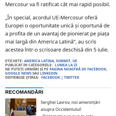
Mercosur va fi ratificat cât mai rapid posibil.
„În special, acordul UE-Mercosur oferă
Europei o oportunitate unică și oportună de
a profita de un avantaj de pionierat pe piața
mai largă din America Latină”, au scris
acestea într-o scrisoare deschisă din 5 iulie.
ETICHETE:
AMERICA LATINA
,
SUMMIT
,
UE
PUBLICAT IN CATEGORIILE:
LUMEA LA ZI
NE PUTEȚI URMĂRI ȘI PE
PAGINA NOASTRĂ DE FACEBOOK
,
GOOGLE NEWS
SAU
LINKEDIN
DISTRIBUIE ȘTIREA:
FACEBOOK
|
TWITTER
RECOMANDĂRI
Serghei Lavrov, noi amenințări
asupra Occidentului!