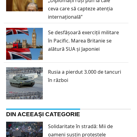
„Diplomații ruși pun la cale
ceva care să capteze atenţia
internaţională”
Se desfășoară exerciții militare
în Pacific. Marea Britanie se
alătură SUA și Japoniei
Rusia a pierdut 3.000 de tancuri
în război
DIN ACEEAȘI CATEGORIE
Solidaritate în stradă: Mii de
oameni susțin protestele