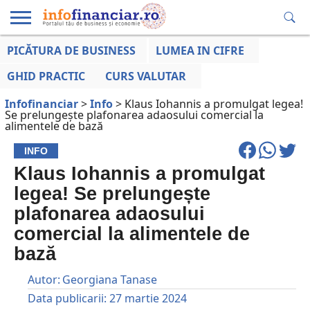
PICĂTURA DE BUSINESS
LUMEA IN CIFRE
EDUCAȚIE
ESENTIAL
INFO
LUMEA
OPINII
VOCILE
FINANCIARĂ
LA ZI
AFACERILOR
GHID PRACTIC
CURS VALUTAR
Infofinanciar
>
Info
>
Klaus Iohannis a promulgat legea!
Se prelungește plafonarea adaosului comercial la
alimentele de bază
INFO
Klaus Iohannis a promulgat
legea! Se prelungește
plafonarea adaosului
comercial la alimentele de
bază
Autor:
Georgiana Tanase
Data publicarii:
27 martie 2024