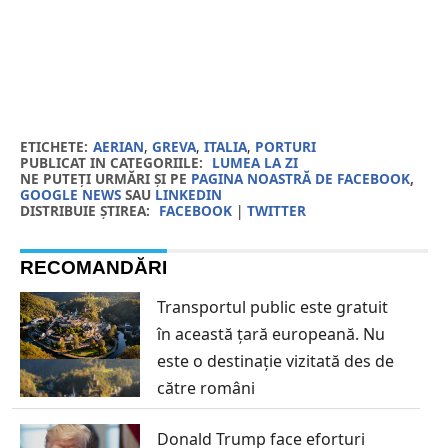
ETICHETE:
AERIAN
,
GREVA
,
ITALIA
,
PORTURI
PUBLICAT IN CATEGORIILE:
LUMEA LA ZI
NE PUTEȚI URMĂRI ȘI PE
PAGINA NOASTRĂ DE FACEBOOK
,
GOOGLE NEWS
SAU
LINKEDIN
DISTRIBUIE ȘTIREA:
FACEBOOK
|
TWITTER
RECOMANDĂRI
Transportul public este gratuit
în această țară europeană. Nu
este o destinație vizitată des de
către români
Donald Trump face eforturi