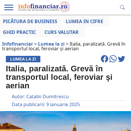
PICĂTURA DE BUSINESS
LUMEA IN CIFRE
EDUCAȚIE
ESENTIAL
INFO
LUMEA
OPINII
VOCILE
FINANCIARĂ
LA ZI
AFACERILOR
GHID PRACTIC
CURS VALUTAR
Infofinanciar
>
Lumea la zi
>
Italia, paralizată. Grevă în
transportul local, feroviar şi aerian
LUMEA LA ZI
Italia, paralizată. Grevă în
transportul local, feroviar şi
aerian
Autor:
Catalin Dumitrescu
Data publicarii:
9 ianuarie 2025