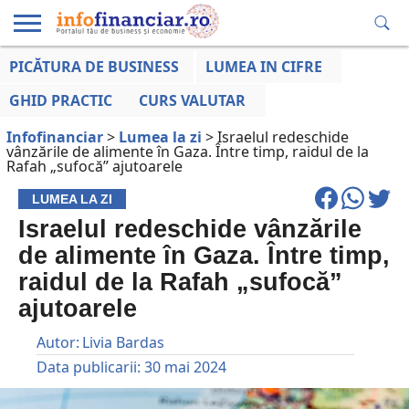
PICĂTURA DE BUSINESS
LUMEA IN CIFRE
EDUCAȚIE
ESENTIAL
INFO
LUMEA
OPINII
VOCILE
FINANCIARĂ
LA ZI
AFACERILOR
GHID PRACTIC
CURS VALUTAR
Infofinanciar
>
Lumea la zi
>
Israelul redeschide
vânzările de alimente în Gaza. Între timp, raidul de la
Rafah „sufocă” ajutoarele
LUMEA LA ZI
Israelul redeschide vânzările
de alimente în Gaza. Între timp,
raidul de la Rafah „sufocă”
ajutoarele
Autor:
Livia Bardas
Data publicarii:
30 mai 2024