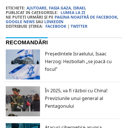
ETICHETE:
AJUTOARE
,
FASIA GAZA
,
ISRAEL
PUBLICAT IN CATEGORIILE:
LUMEA LA ZI
NE PUTEȚI URMĂRI ȘI PE
PAGINA NOASTRĂ DE FACEBOOK
,
GOOGLE NEWS
SAU
LINKEDIN
DISTRIBUIE ȘTIREA:
FACEBOOK
|
TWITTER
RECOMANDĂRI
Președintele Israelului, Isaac
Herzog: Hezbollah „se joacă cu
focul”
În 2025, va fi război cu China!
Previziunile unui general al
Pentagonului
Atacuri cibernetice asupra