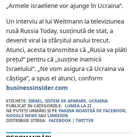
„Armele israeliene vor ajunge în Ucraina”.
Un interviu al lui Weitmann la televiziunea
rusă Russia Today, susținută de stat, a
devenit viral la sfârșitul anului trecut.
Atunci, acesta transmitea că „Rusia va plăti
prețul” pentru că „susține inamicii
Israelului”. „Ne vom asigura că Ucraina va
câștiga”, a spus el atunci, conform
businessinsider.com
ETICHETE:
ISRAEL
,
SISTEM DE APARARE
,
UCRAINA
PUBLICAT IN CATEGORIILE:
LUMEA LA ZI
NE PUTEȚI URMĂRI ȘI PE
PAGINA NOASTRĂ DE FACEBOOK
,
GOOGLE NEWS
SAU
LINKEDIN
DISTRIBUIE ȘTIREA:
FACEBOOK
|
TWITTER