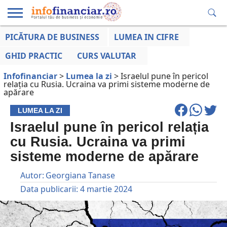
PICĂTURA DE BUSINESS
LUMEA IN CIFRE
EDUCAȚIE
ESENTIAL
INFO
LUMEA
OPINII
VOCILE
FINANCIARĂ
LA ZI
AFACERILOR
GHID PRACTIC
CURS VALUTAR
Infofinanciar
>
Lumea la zi
>
Israelul pune în pericol
relația cu Rusia. Ucraina va primi sisteme moderne de
apărare
LUMEA LA ZI
Israelul pune în pericol relația
cu Rusia. Ucraina va primi
sisteme moderne de apărare
Autor:
Georgiana Tanase
Data publicarii:
4 martie 2024