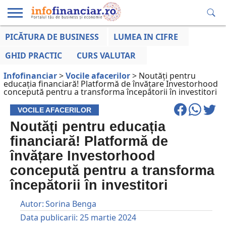
PICĂTURA DE BUSINESS
LUMEA IN CIFRE
EDUCAȚIE
ESENTIAL
INFO
LUMEA
OPINII
VOCILE
FINANCIARĂ
LA ZI
AFACERILOR
GHID PRACTIC
CURS VALUTAR
Infofinanciar
>
Vocile afacerilor
>
Noutăți pentru
educația financiară! Platformă de învățare Investorhood
concepută pentru a transforma începătorii în investitori
VOCILE AFACERILOR
Noutăți pentru educația
financiară! Platformă de
învățare Investorhood
concepută pentru a transforma
începătorii în investitori
Autor:
Sorina Benga
Data publicarii:
25 martie 2024