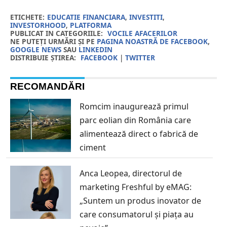
ETICHETE:
EDUCATIE FINANCIARA
,
INVESTITI
,
INVESTORHOOD
,
PLATFORMA
PUBLICAT IN CATEGORIILE:
VOCILE AFACERILOR
NE PUTEȚI URMĂRI ȘI PE
PAGINA NOASTRĂ DE FACEBOOK
,
GOOGLE NEWS
SAU
LINKEDIN
DISTRIBUIE ȘTIREA:
FACEBOOK
|
TWITTER
RECOMANDĂRI
Romcim inaugurează primul
parc eolian din România care
alimentează direct o fabrică de
ciment
Anca Leopea, directorul de
marketing Freshful by eMAG:
„Suntem un produs inovator de
care consumatorul și piața au