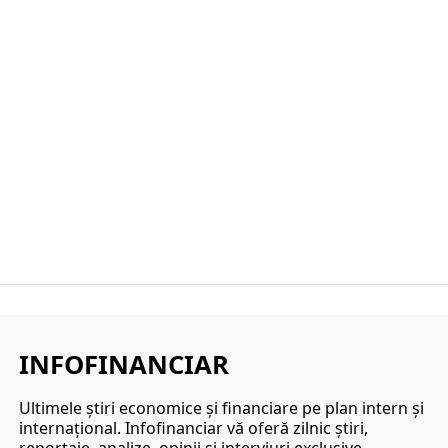
INFOFINANCIAR
Ultimele ştiri economice şi financiare pe plan intern şi
internaţional. Infofinanciar vă oferă zilnic ştiri,
reportaje, analize, opinii şi interviuri exclusive.