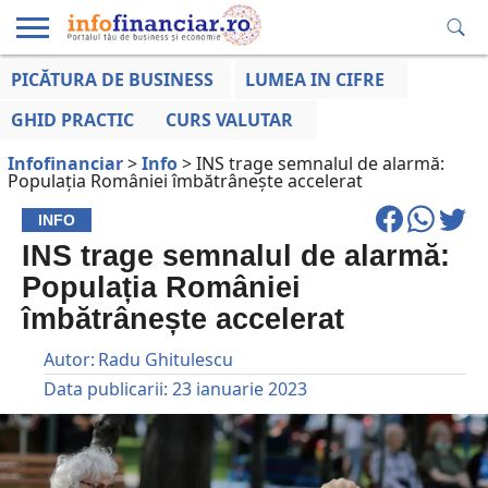
PICĂTURA DE BUSINESS
LUMEA IN CIFRE
EDUCAȚIE
ESENTIAL
INFO
LUMEA
OPINII
VOCILE
FINANCIARĂ
LA ZI
AFACERILOR
GHID PRACTIC
CURS VALUTAR
Infofinanciar
>
Info
>
INS trage semnalul de alarmă:
Populația României îmbătrânește accelerat
INFO
INS trage semnalul de alarmă:
Populația României
îmbătrânește accelerat
Autor:
Radu Ghitulescu
Data publicarii:
23 ianuarie 2023