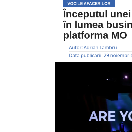
VOCILE AFACERILOR
Începutul unei
în lumea busin
platforma MO
Autor:
Adrian Lambru
Data publicarii:
29 noiembri