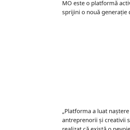
MO este o platformă activ
sprijini o nouă generație
„Platforma a luat naștere
antreprenorii și creativii s
realizat că există o nevoi