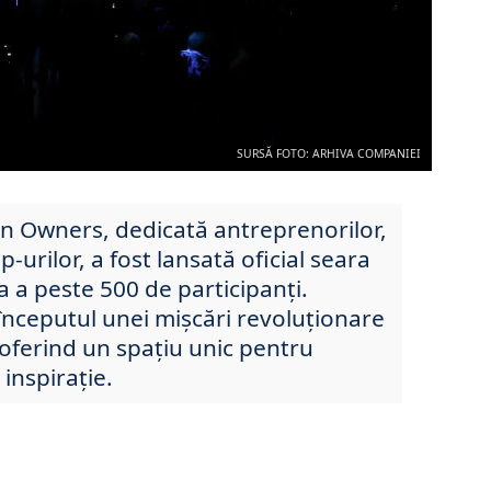
SURSĂ FOTO: ARHIVA COMPANIEI
 Owners, dedicată antreprenorilor,
p-urilor, a fost lansată oficial seara
ța a peste 500 de participanți.
nceputul unei mișcări revoluționare
 oferind un spațiu unic pentru
 inspirație.