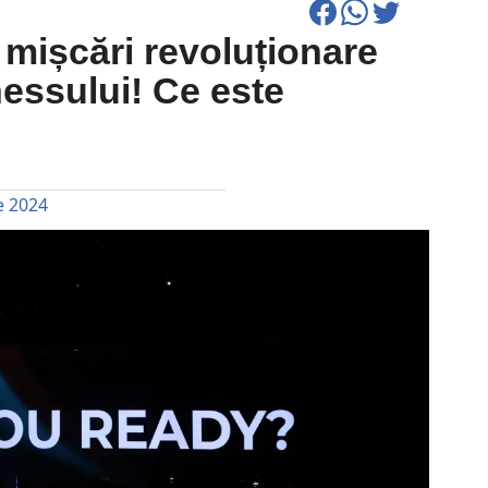
 mișcări revoluționare
essului! Ce este
e 2024