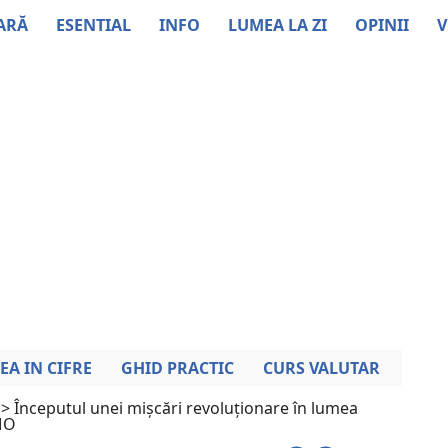
ARĂ
ESENTIAL
INFO
LUMEA LA ZI
OPINII
V
EA IN CIFRE
GHID PRACTIC
CURS VALUTAR
>
Începutul unei mișcări revoluționare în lumea
 MO