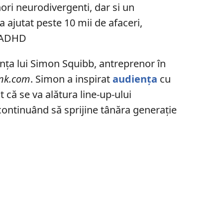
ri neurodivergenti, dar si un
 a ajutat peste 10 mii de afaceri,
u ADHD
ența lui
Simon Squibb
, antreprenor în
nk.com
. Simon a inspirat
audiența
cu
 că se va alătura line-up-ului
continuând să sprijine tânăra generație