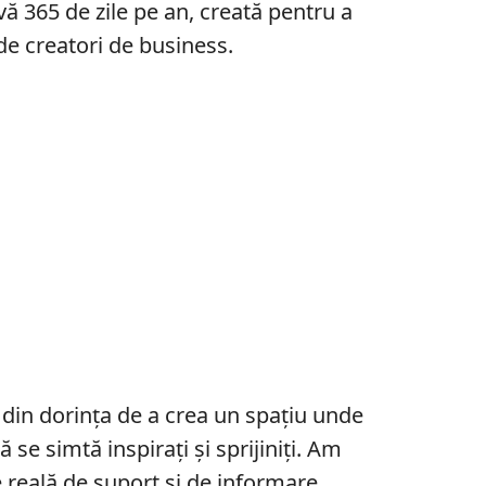
ă 365 de zile pe an, creată pentru a
 de creatori de business.
 din dorința de a crea un spațiu unde
ă se simtă inspirați și sprijiniți. Am
e reală de suport și de informare