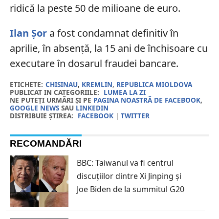
ridică la peste 50 de milioane de euro.
Ilan Şor
a fost condamnat definitiv în
aprilie, în absență, la 15 ani de închisoare cu
executare în dosarul fraudei bancare.
ETICHETE:
CHISINAU
,
KREMLIN
,
REPUBLICA MIOLDOVA
PUBLICAT IN CATEGORIILE:
LUMEA LA ZI
NE PUTEȚI URMĂRI ȘI PE
PAGINA NOASTRĂ DE FACEBOOK
,
GOOGLE NEWS
SAU
LINKEDIN
DISTRIBUIE ȘTIREA:
FACEBOOK
|
TWITTER
RECOMANDĂRI
BBC: Taiwanul va fi centrul
discuțiilor dintre Xi Jinping și
Joe Biden de la summitul G20