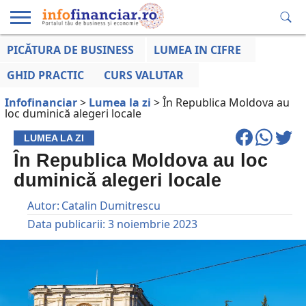
PICĂTURA DE BUSINESS
LUMEA IN CIFRE
EDUCAȚIE
ESENTIAL
INFO
LUMEA
OPINII
VOCILE
FINANCIARĂ
LA ZI
AFACERILOR
GHID PRACTIC
CURS VALUTAR
Infofinanciar
>
Lumea la zi
>
În Republica Moldova au
loc duminică alegeri locale
LUMEA LA ZI
În Republica Moldova au loc
duminică alegeri locale
Autor:
Catalin Dumitrescu
Data publicarii:
3 noiembrie 2023