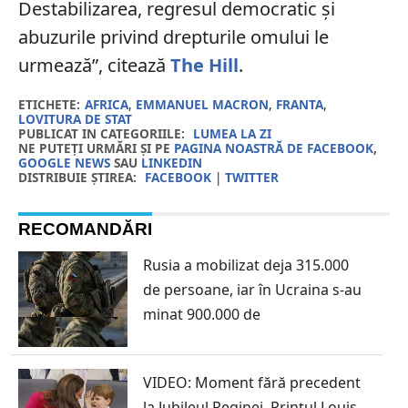
Destabilizarea, regresul democratic și
abuzurile privind drepturile omului le
urmează”, citează
The Hill
.
ETICHETE:
AFRICA
,
EMMANUEL MACRON
,
FRANTA
,
LOVITURA DE STAT
PUBLICAT IN CATEGORIILE:
LUMEA LA ZI
NE PUTEȚI URMĂRI ȘI PE
PAGINA NOASTRĂ DE FACEBOOK
,
GOOGLE NEWS
SAU
LINKEDIN
DISTRIBUIE ȘTIREA:
FACEBOOK
|
TWITTER
RECOMANDĂRI
Rusia a mobilizat deja 315.000
de persoane, iar în Ucraina s-au
minat 900.000 de
VIDEO: Moment fără precedent
la Jubileul Reginei. Prințul Louis