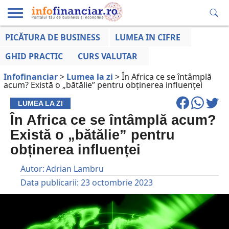
PICĂTURA DE BUSINESS
LUMEA IN CIFRE
EDUCAȚIE
ESENTIAL
INFO
LUMEA
OPINII
VOCILE
FINANCIARĂ
LA ZI
AFACERILOR
GHID PRACTIC
CURS VALUTAR
Infofinanciar
>
Lumea la zi
>
În Africa ce se întâmplă
acum? Există o „bătălie” pentru obținerea influenței
LUMEA LA ZI
În Africa ce se întâmplă acum?
Există o „bătălie” pentru
obținerea influenței
Autor:
Adrian Lambru
Data publicarii:
23 octombrie 2023