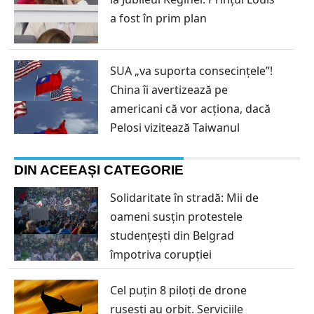
a fost în prim plan
SUA „va suporta consecințele”!
China îi avertizează pe
americani că vor acționa, dacă
Pelosi vizitează Taiwanul
DIN ACEEAȘI CATEGORIE
Solidaritate în stradă: Mii de
oameni susțin protestele
studențești din Belgrad
împotriva corupției
Cel puțin 8 piloți de drone
rusești au orbit. Serviciile