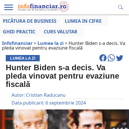
PICĂTURA DE BUSINESS
LUMEA IN CIFRE
EDUCAȚIE
ESENTIAL
INFO
LUMEA
OPINII
VOCILE
FINANCIARĂ
LA ZI
AFACERILOR
GHID PRACTIC
CURS VALUTAR
Infofinanciar
>
Lumea la zi
>
Hunter Biden s-a decis. Va
pleda vinovat pentru evaziune fiscală
LUMEA LA ZI
Hunter Biden s-a decis. Va
pleda vinovat pentru evaziune
fiscală
Autor:
Cristian Raducanu
Data publicarii:
6 septembrie 2024