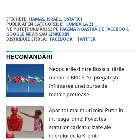
ETICHETE:
HAMAS
,
ISRAEL
,
OSTATICI
PUBLICAT IN CATEGORIILE:
LUMEA LA ZI
NE PUTEȚI URMĂRI ȘI PE
PAGINA NOASTRĂ DE FACEBOOK
,
GOOGLE NEWS
SAU
LINKEDIN
DISTRIBUIE ȘTIREA:
FACEBOOK
|
TWITTER
RECOMANDĂRI
Negocierile dintre Rusia și țările
membre BRICS. Se pregătește
înființarea unei burse de
metale prețioase
Apar tot mai mulți mini-Putin în
întreaga lume! Povestea
statuilor caricaturizate ale
liderului de la Kremlin