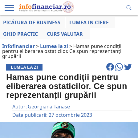
PICĂTURA DE BUSINESS
LUMEA IN CIFRE
EDUCAȚIE
ESENTIAL
INFO
LUMEA
OPINII
VOCILE
FINANCIARĂ
LA ZI
AFACERILOR
GHID PRACTIC
CURS VALUTAR
Infofinanciar
>
Lumea la zi
>
Hamas pune condiții
pentru eliberarea ostaticilor. Ce spun reprezentanții
grupării
LUMEA LA ZI
Hamas pune condiții pentru
eliberarea ostaticilor. Ce spun
reprezentanții grupării
Autor:
Georgiana Tanase
Data publicarii:
27 octombrie 2023