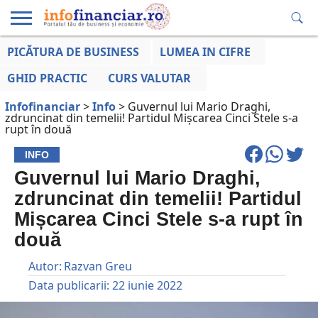
PICĂTURA DE BUSINESS
LUMEA IN CIFRE
EDUCAȚIE
ESENTIAL
INFO
LUMEA
OPINII
VOCILE
FINANCIARĂ
LA ZI
AFACERILOR
GHID PRACTIC
CURS VALUTAR
Infofinanciar
>
Info
>
Guvernul lui Mario Draghi,
zdruncinat din temelii! Partidul Mișcarea Cinci Stele s-a
rupt în două
INFO
Guvernul lui Mario Draghi,
zdruncinat din temelii! Partidul
Mișcarea Cinci Stele s-a rupt în
două
Autor:
Razvan Greu
Data publicarii:
22 iunie 2022