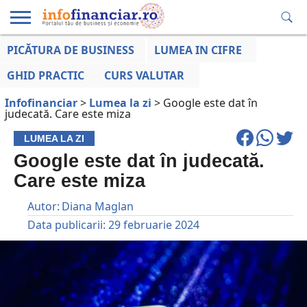
PICĂTURA DE BUSINESS
LUMEA IN CIFRE
EDUCAȚIE
ESENTIAL
INFO
LUMEA
OPINII
VOCILE
FINANCIARĂ
LA ZI
AFACERILOR
GHID PRACTIC
CURS VALUTAR
Infofinanciar
>
Lumea la zi
>
Google este dat în
judecată. Care este miza
LUMEA LA ZI
Google este dat în judecată.
Care este miza
Autor:
Diana Maglan
Data publicarii:
29 februarie 2024