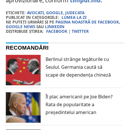
aprovizionare, conform
timpul.md.
ETICHETE:
AVOCATI
,
GOOGLE
,
JUDECATA
PUBLICAT IN CATEGORIILE:
LUMEA LA ZI
NE PUTEȚI URMĂRI ȘI PE
PAGINA NOASTRĂ DE FACEBOOK
,
GOOGLE NEWS
SAU
LINKEDIN
DISTRIBUIE ȘTIREA:
FACEBOOK
|
TWITTER
RECOMANDĂRI
Berlinul strânge legăturile cu
Seulul. Germania caută să
scape de dependența chineză
Îl plac americanii pe Joe Biden?
Rata de popularitate a
președintelui american