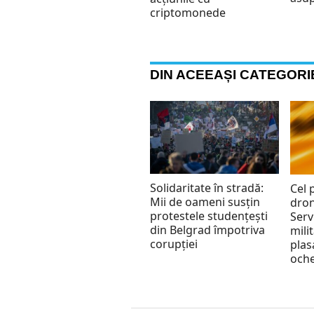
criptomonede
DIN ACEEAȘI CATEGORI
Solidaritate în stradă:
Cel 
Mii de oameni susțin
dron
protestele studențești
Serv
din Belgrad împotriva
mili
corupției
plas
oche