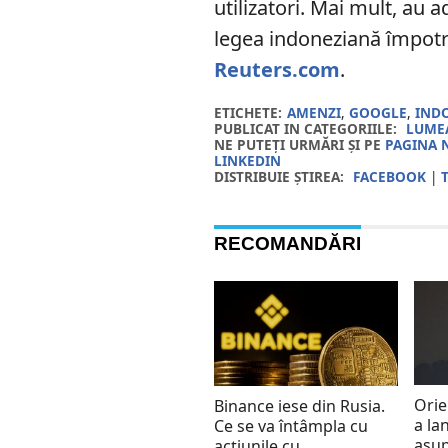
utilizatori. Mai mult, au 
legea indoneziană împot
Reuters.com
.
ETICHETE:
AMENZI
,
GOOGLE
,
IND
PUBLICAT IN CATEGORIILE:
LUMEA
NE PUTEȚI URMĂRI ȘI PE
PAGINA 
LINKEDIN
DISTRIBUIE ȘTIREA:
FACEBOOK
|
RECOMANDĂRI
Orie
Binance iese din Rusia.
a la
Ce se va întâmpla cu
asup
acțiunile cu