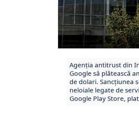
Agenția antitrust din 
Google să plătească a
de dolari. Sancțiunea s
neloiale legate de serv
Google Play Store, pla