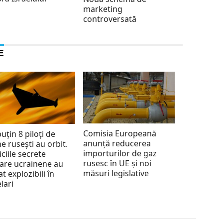
marketing
controversată
E
Comisia Europeană
puțin 8 piloți de
anunță reducerea
e rusești au orbit.
importurilor de gaz
iciile secrete
rusesc în UE și noi
tare ucrainene au
măsuri legislative
at explozibili în
lari