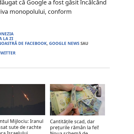
adăugat că Google a fost găsit încălcând
riva monopolului, conform
ONEZIA
 LA ZI
NOASTRĂ DE FACEBOOK
,
GOOGLE NEWS
SAU
TWITTER
ntul Mijlociu: Iranul
Cantitățile scad, dar
nsat sute de rachte
prețurile rămân la fel!
ra Israelului
Noua schemă de