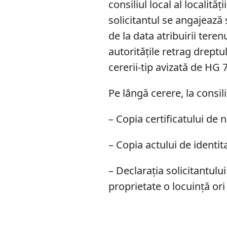
consiliul local al localităț
solicitantul se angajează
de la data atribuirii tere
autoritățile retrag dreptul
cererii-tip avizată de HG
Pe lângă cerere, la consil
– Copia certificatului de n
– Copia actului de identita
– Declarația solicitantulu
proprietate o locuință ori