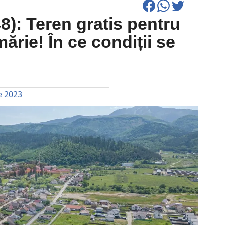
48): Teren gratis pentru
mărie! În ce condiții se
e 2023