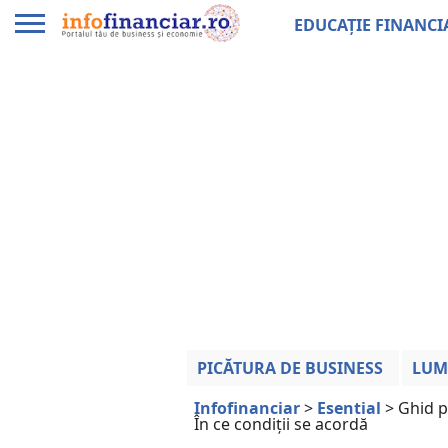
EDUCAȚIE FINANCI
PICĂTURA DE BUSINESS
LUM
Infofinanciar
>
Esential
>
Ghid p
În ce condiții se acordă