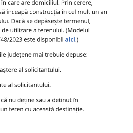
ii în care are domiciliul. Prin cerere,
 să înceapă construcția în cel mult un an
nului. Dacă se depășește termenul,
 de utilizare a terenului. (Modelul
 748/2023 este disponibil
aici
.)
iile județene mai trebuie depuse:
aștere al solicitantului.
te al solicitantului.
i că nu deține sau a deținut în
 un teren cu această destinație.