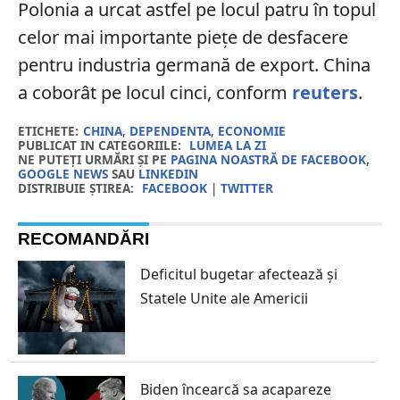
Polonia a urcat astfel pe locul patru în topul
celor mai importante piețe de desfacere
pentru industria germană de export. China
a coborât pe locul cinci, conform
reuters
.
ETICHETE:
CHINA
,
DEPENDENTA
,
ECONOMIE
PUBLICAT IN CATEGORIILE:
LUMEA LA ZI
NE PUTEȚI URMĂRI ȘI PE
PAGINA NOASTRĂ DE FACEBOOK
,
GOOGLE NEWS
SAU
LINKEDIN
DISTRIBUIE ȘTIREA:
FACEBOOK
|
TWITTER
RECOMANDĂRI
Deficitul bugetar afectează și
Statele Unite ale Americii
Biden încearcă sa acapareze