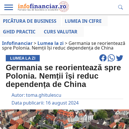
PICĂTURA DE BUSINESS
LUMEA IN CIFRE
EDUCAȚIE
ESENTIAL
INFO
LUMEA
OPINII
VOCILE
FINANCIARĂ
LA ZI
AFACERILOR
GHID PRACTIC
CURS VALUTAR
Infofinanciar
>
Lumea la zi
>
Germania se reorientează
spre Polonia. Nemții își reduc dependența de China
LUMEA LA ZI
Germania se reorientează spre
Polonia. Nemții își reduc
dependența de China
Autor:
toma.ghitulescu
Data publicarii:
16 august 2024