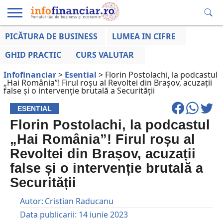
PICĂTURA DE BUSINESS
LUMEA IN CIFRE
EDUCAȚIE
ESENTIAL
INFO
LUMEA
OPINII
VOCILE
FINANCIARĂ
LA ZI
AFACERILOR
GHID PRACTIC
CURS VALUTAR
Infofinanciar
>
Esential
>
Florin Postolachi, la podcastul
„Hai România”! Firul roșu al Revoltei din Brașov, acuzații
false și o intervenție brutală a Securității
ESENTIAL
Florin Postolachi, la podcastul
„Hai România”! Firul roșu al
Revoltei din Brașov, acuzații
false și o intervenție brutală a
Securității
Autor:
Cristian Raducanu
Data publicarii:
14 iunie 2023