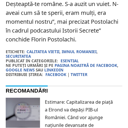
Deșteaptă-te române. S-a auzit un vuiet. N-
aveai cum să te sperii, eram mulți, era
momentul nostru”, mai precizat Postolachi
în cadrul podcastului Istorii Secrete”
conchide Florin Postolachi.
ETICHETE:
CALITATEA VIETII
,
IMNUL ROMANIEI
,
SECURITATEA
PUBLICAT IN CATEGORIILE:
ESENTIAL
NE PUTEȚI URMĂRI ȘI PE
PAGINA NOASTRĂ DE FACEBOOK
,
GOOGLE NEWS
SAU
LINKEDIN
DISTRIBUIE ȘTIREA:
FACEBOOK
|
TWITTER
RECOMANDĂRI
Estimare: Capitalizarea de piață
a Elrond va depăși PIB-ul
României. Când vor ajunge
națiunile devansate de