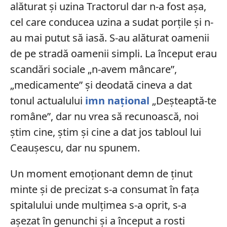
alăturat și uzina Tractorul dar n-a fost așa,
cel care conducea uzina a sudat porțile și n-
au mai putut să iasă. S-au alăturat oamenii
de pe stradă oamenii simpli. La început erau
scandări sociale „n-avem mâncare”,
„medicamente” și deodată cineva a dat
tonul actualului
imn național
„Deșteaptă-te
române”, dar nu vrea să recunoască, noi
știm cine, știm și cine a dat jos tabloul lui
Ceaușescu, dar nu spunem.
Un moment emoționant demn de ținut
minte și de precizat s-a consumat în fața
spitalului unde mulțimea s-a oprit, s-a
așezat în genunchi și a început a rosti