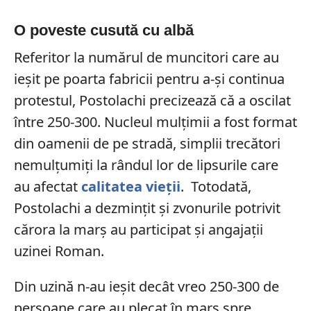
O poveste cusută cu albă
Referitor la numărul de muncitori care au
ieșit pe poarta fabricii pentru a-și continua
protestul, Postolachi precizează că a oscilat
între 250-300. Nucleul mulțimii a fost format
din oamenii de pe stradă, simplii trecători
nemulțumiți la rândul lor de lipsurile care
au afectat
calitatea vieții
. Totodată,
Postolachi a dezmințit și zvonurile potrivit
cărora la marș au participat și angajații
uzinei Roman.
Din uzină n-au ieșit decât vreo 250-300 de
persoane care au plecat în marș spre