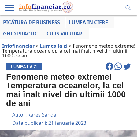
PICĂTURA DE BUSINESS
LUMEA IN CIFRE
EDUCAȚIE
ESENTIAL
INFO
LUMEA
OPINII
VOCILE
FINANCIARĂ
LA ZI
AFACERILOR
GHID PRACTIC
CURS VALUTAR
Infofinanciar
>
Lumea la zi
>
Fenomene meteo extreme!
Temperatura oceanelor, la cel mai înalt nivel din ultimii
1000 de ani
LUMEA LA ZI
Fenomene meteo extreme!
Temperatura oceanelor, la cel
mai înalt nivel din ultimii 1000
de ani
Autor:
Rares Sanda
Data publicarii:
21 ianuarie 2023