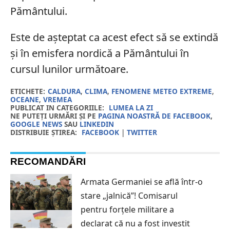
Pământului.
Este de așteptat ca acest efect să se extindă
și în emisfera nordică a Pământului în
cursul lunilor următoare.
ETICHETE:
CALDURA
,
CLIMA
,
FENOMENE METEO EXTREME
,
OCEANE
,
VREMEA
PUBLICAT IN CATEGORIILE:
LUMEA LA ZI
NE PUTEȚI URMĂRI ȘI PE
PAGINA NOASTRĂ DE FACEBOOK
,
GOOGLE NEWS
SAU
LINKEDIN
DISTRIBUIE ȘTIREA:
FACEBOOK
|
TWITTER
RECOMANDĂRI
Armata Germaniei se află într-o
stare „jalnică”! Comisarul
pentru forțele militare a
declarat că nu a fost investit